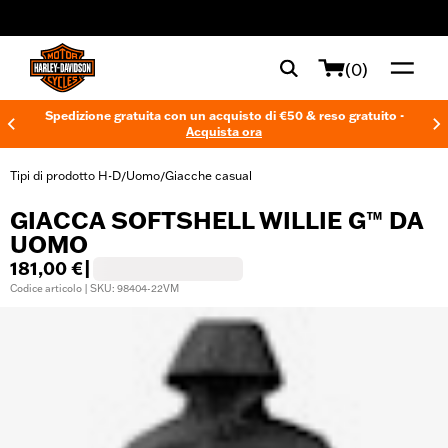
web accessibility
(0)
Spedizione gratuita con un acquisto di €50 & reso gratuito -
Acquista ora
Tipi di prodotto H-D
Uomo
Giacche casual
/
/
GIACCA SOFTSHELL WILLIE G™ DA
UOMO
181,00 €
|
Codice articolo | SKU: 98404-22VM