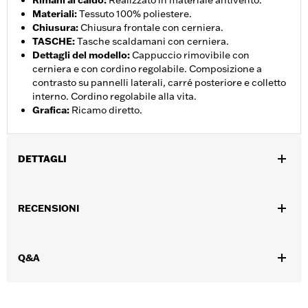
Rimani al caldo
:
Realizzato in materiale antivento.
Materiali
:
Tessuto 100% poliestere.
Chiusura
:
Chiusura frontale con cerniera.
TASCHE
:
Tasche scaldamani con cerniera.
Dettagli del modello
:
Cappuccio rimovibile con
cerniera e con cordino regolabile. Composizione a
contrasto su pannelli laterali, carré posteriore e colletto
interno. Cordino regolabile alla vita.
Grafica
:
Ricamo diretto.
DETTAGLI
Genere:
Uomo
,
RECENSIONI
Caratteristiche funzionali:
Antivento
Chiusura a cerniera sul
,
,
,
davanti
Tasche con cerniera
Con cappuccio
Orlo con
,
cordoncino elastico e olivette
Vita regolabile
Q&A
GARANZIA:
Garanzia limitata di 2 anni - Visitare
www.h-
d.com/warranty
per tutti i dettagli
Jacket Style:
Soft Shell
,