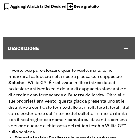
Aggiungi Alla Lista Dei Desideri
Reso gratuito
DESCRIZIONE
Il vento può pure sferzare quanto vuole, ma tu te ne
rimarrai al calduccio nella nostra giacca con cappuccio
Softshell Willie G®. È realizzata in fibre intrecciate di
poliestere antivento ed è dotata di cappuccio staccabile e
di cordino con fermacorda all’altezza della vita. Oltre alle
sue proprietà antivento, questa giacca presenta uno stile
distintivo a contrasto fornito dalle pannellature laterali, dal
carré posteriore e dall’interno del colletto. Infine, è rifinita
con il nostro glorioso nome ricamato sul davanti e con una
versione audace e chiassosa del mitico teschio Willie G™”
sulla schiena.