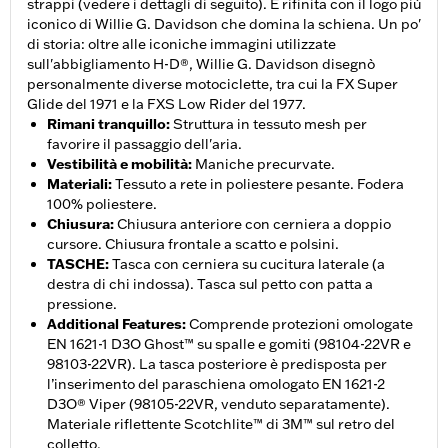
strappi (vedere i dettagli di seguito). È rifinita con il logo più
iconico di Willie G. Davidson che domina la schiena. Un po'
di storia: oltre alle iconiche immagini utilizzate
sull'abbigliamento H-D®, Willie G. Davidson disegnò
personalmente diverse motociclette, tra cui la FX Super
Glide del 1971 e la FXS Low Rider del 1977.
Rimani tranquillo
:
Struttura in tessuto mesh per
favorire il passaggio dell'aria.
Vestibilità e mobilità
:
Maniche precurvate.
Materiali
:
Tessuto a rete in poliestere pesante. Fodera
100% poliestere.
Chiusura
:
Chiusura anteriore con cerniera a doppio
cursore. Chiusura frontale a scatto e polsini.
TASCHE
:
Tasca con cerniera su cucitura laterale (a
destra di chi indossa). Tasca sul petto con patta a
pressione.
Additional Features
:
Comprende protezioni omologate
EN 1621-1 D3O Ghost™ su spalle e gomiti (98104-22VR e
98103-22VR). La tasca posteriore è predisposta per
l’inserimento del paraschiena omologato EN 1621-2
D3O® Viper (98105-22VR, venduto separatamente).
Materiale riflettente Scotchlite™ di 3M™ sul retro del
colletto.