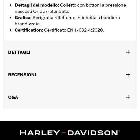
Dettagli del modello
:
Colletto con bottoni a pressione
nascosti Orlo arrotondato.
Grafica
:
Serigrafia riflettente. Etichetta a bandiera
brandizzata.
Certification
:
Certificato EN 17092-4:2020.
DETTAGLI
Genere:
Uomo
RECENSIONI
Collezione:
Willie G Skull
Caratteristiche funzionali:
Tasche
GARANZIA:
Garanzia limitata di 2 anni – Visitare la pagina
Q&A
www.h-d.com/warranty
per le informazioni complete
Shop To Be:
Cool
Origine:
Articolo d'importazione