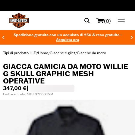
web accessibility
(0)
Spedizione gratuita con un acquisto di €50 & reso gratuito -
Acquista ora
Tipi di prodotto H-D
Uomo
Giacche e gilet
Giacche da moto
/
/
/
GIACCA CAMICIA DA MOTO WILLIE
G SKULL GRAPHIC MESH
OPERATIVE
347,00 €
|
Codice articolo | SKU: 97135-25VM