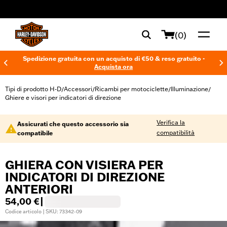
web accessibility
(0)
Spedizione gratuita con un acquisto di €50 & reso gratuito -
Acquista ora
Tipi di prodotto H-D
Accessori
Ricambi per motociclette
Illuminazione
/
/
/
/
Ghiere e visori per indicatori di direzione
Verifica la
Assicurati che questo accessorio sia
compatibilità
compatibile
GHIERA CON VISIERA PER
INDICATORI DI DIREZIONE
ANTERIORI
54,00 €
|
Codice articolo | SKU: 73342-09