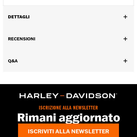
DETTAGLI
Genere:
Donna
,
RECENSIONI
Caratteristiche funzionali:
Ventilato
Sistema â€œaction
,
backâ€� - Basic
Chiusura anteriore con cerniera a doppio
,
,
,
cursore
Tasche con cerniera
Cerniera interna
Protezione
,
,
Q&A
inclusa
Tasche per protezioni
Riflettente
GARANZIA:
3 year limited warranty – Go to
www.h-
d.com/warranty
for full details
Origine:
Imported
ISCRIZIONE ALLA NEWSLETTER
Rimani aggiornato
ISCRIVITI ALLA NEWSLETTER