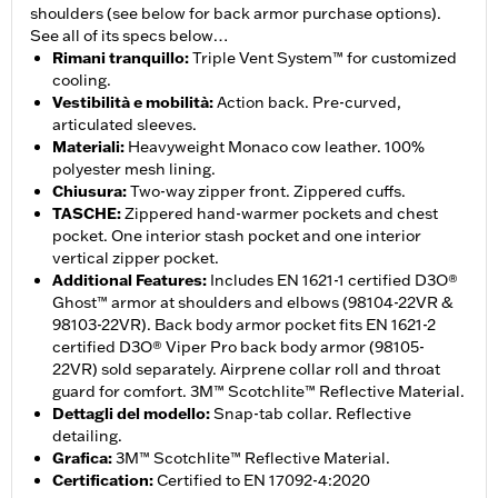
shoulders (see below for back armor purchase options).
See all of its specs below…
Rimani tranquillo
:
Triple Vent System™ for customized
cooling.
Vestibilità e mobilità
:
Action back. Pre-curved,
articulated sleeves.
Materiali
:
Heavyweight Monaco cow leather. 100%
polyester mesh lining.
Chiusura
:
Two-way zipper front. Zippered cuffs.
TASCHE
:
Zippered hand-warmer pockets and chest
pocket. One interior stash pocket and one interior
vertical zipper pocket.
Additional Features
:
Includes EN 1621-1 certified D3O®
Ghost™ armor at shoulders and elbows (98104-22VR &
98103-22VR). Back body armor pocket fits EN 1621-2
certified D3O® Viper Pro back body armor (98105-
22VR) sold separately. Airprene collar roll and throat
guard for comfort. 3M™ Scotchlite™ Reflective Material.
Dettagli del modello
:
Snap-tab collar. Reflective
detailing.
Grafica
:
3M™ Scotchlite™ Reflective Material.
Certification
:
Certified to EN 17092-4:2020