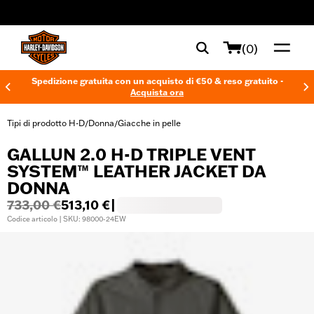
web accessibility
(0)
Spedizione gratuita con un acquisto di €50 & reso gratuito -
Acquista ora
Tipi di prodotto H-D
Donna
Giacche in pelle
/
/
GALLUN 2.0 H-D TRIPLE VENT
SYSTEM™ LEATHER JACKET DA
DONNA
733,00 €
513,10 €
|
Codice articolo | SKU: 98000-24EW