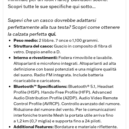
Scopri tutte le sue specifiche qui sotto...
Sapevi che un casco dovrebbe adattarsi
perfettamente alla tua testa? Scopri come ottenere
la calzata perfetta
qui.
Peso medio
:
2 libbre. 7 once o 1,100 grammi.
Struttura del casco
:
Guscio in composito di fibra di
vetro. Doppio anello a D.
Interno e rivestimenti
:
Fodera rimovibile e lavabile.
Altoparlanti e microfono integrati. Altoparlanti ad alta
definizione con bassi potenziati e una migliore qualità
del suono. Radio FM integrata. Include batteria
ricaricabile e caricatore.
Bluetooth™ Specifications
:
Bluetooth® 5.1, Headset
Profile (HSP). Hands-Free Profile (HFP). Advanced
Audio Distribution Profile (A2DP). Audio Video Remote
Control Profile (AVRCP). Controllo avanzato del rumore.
Riduzione del rumore del vento. Per le comunicazioni
interfoniche tramite Mesh la portata utile arriva fino
a 1,2 km (0,7 miglia) e supporta fino a 24 piloti.
Additional Features
:
Bordature e materiale riflettente.