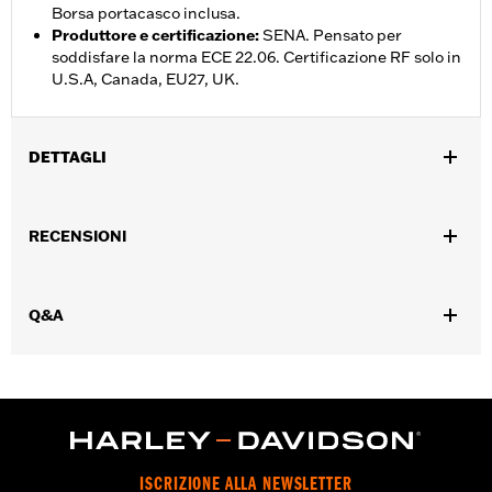
Borsa portacasco inclusa.
Produttore e certificazione
:
SENA. Pensato per
soddisfare la norma ECE 22.06. Certificazione RF solo in
U.S.A, Canada, EU27, UK.
DETTAGLI
Genere:
Unisex
,
RECENSIONI
Caratteristiche funzionali:
Interno rimovibile
Include batteria
,
,
ricaricabile
Include caricabatterie
Riflettente
GARANZIA:
Garanzia limitata di 2 anni – Visitare la pagina
Q&A
www.h-d.com/warranty
per le informazioni complete
Origine:
Importata
ISCRIZIONE ALLA NEWSLETTER