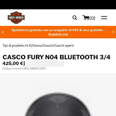
web accessibility
(0)
Spedizione gratuita con un acquisto di €50 & reso gratuito -
Acquista ora
Tipi di prodotto H-D
Uomo
Caschi
Caschi aperti
/
/
/
CASCO FURY N04 BLUETOOTH 3/4
425,00 €
|
Codice articolo | SKU: 98009-23EX