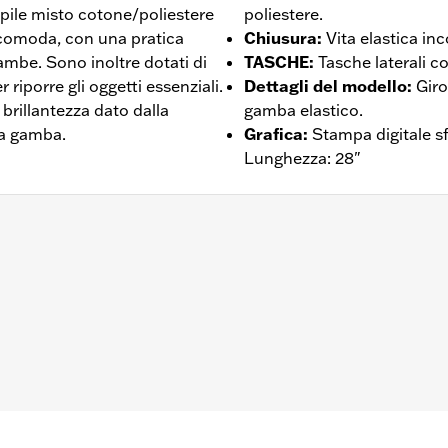
 pile misto cotone/poliestere
poliestere.
tà comoda, con una pratica
Chiusura
:
Vita elastica in
 gambe. Sono inoltre dotati di
TASCHE
:
Tasche laterali c
 riporre gli oggetti essenziali.
Dettagli del modello
:
Giro
i brillantezza dato dalla
gamba elastico.
la gamba.
Grafica
:
Stampa digitale s
Lunghezza: 28"
 – Visitare la pagina
www.h-d.com/warranty
per le informaz