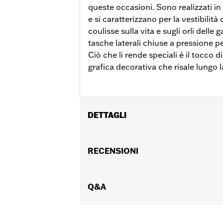
queste occasioni. Sono realizzati in
e si caratterizzano per la vestibili
coulisse sulla vita e sugli orli delle
tasche laterali chiuse a pressione per
Ciò che li rende speciali è il tocco d
grafica decorativa che risale lungo 
DETTAGLI
Genere:
Donna
GARANZIA:
RECENSIONI
Garanzia limitata di 2 anni
Origine:
Articolo d'importazione
Q&A