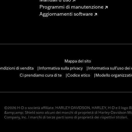
Programmi di manutenzione
Aggiornamenti software
Mappa del sito
ndizioni di vendita
Informativa sulla privacy
Informativa sull’uso dei
|
|
Ci prendiamo cura di te
Codice etico
Modello organizzati
|
|
©2026 H-D o società affiliate. HARLEY-DAVIDSON, HARLEY, H-D e il logo B
&amp;amp; Shield sono alcuni dei marchi di proprietà di Harley-Davidson M
Company, Inc. I marchi di terze parti sono di proprietà dei rispettivi titolari.