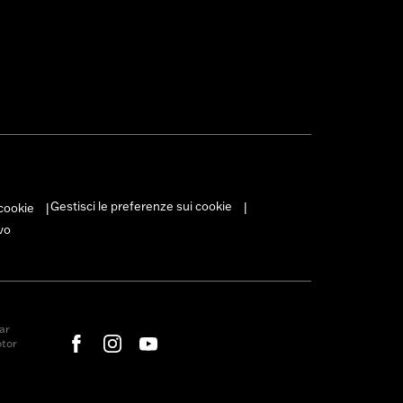
Gestisci le preferenze sui cookie
 cookie
|
|
vo
ar
otor