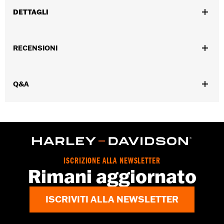
DETTAGLI
Adatto ai modelli FLHT e FLTR '94-'07.
Istruzioni di installazione
RECENSIONI
Venduti singolarmente:
Ciascuno
Contenuto della confezione:
Estensione sella e viti
Q&A
ISCRIZIONE ALLA NEWSLETTER
Rimani aggiornato
ISCRIVITI ALLA NEWSLETTER