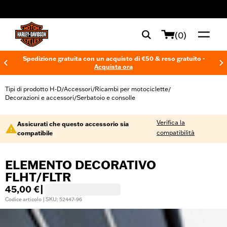
web accessibility
(0)
Spedizione gratuita con un acquisto di €50 & reso gratuito -
Acquista ora
Tipi di prodotto H-D
Accessori
Ricambi per motociclette
/
/
/
Decorazioni e accessori
Serbatoio e consolle
/
Verifica la
Assicurati che questo accessorio sia
compatibilità
compatibile
ELEMENTO DECORATIVO
FLHT/FLTR
45,00 €
|
Codice articolo | SKU: 52447-96