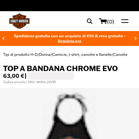
web accessibility
(0)
Spedizione gratuita con un acquisto di €50 & reso gratuito -
Acquista ora
Tipi di prodotto H-D
Donna
Camicie, t-shirt, canotte e flanelle
Canotte
/
/
/
TOP A BANDANA CHROME EVO
63,00 €
|
Codice articolo | SKU: 96554-25VW