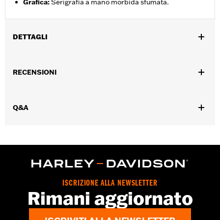
Grafica
:
Serigrafia a mano morbida sfumata.
DETTAGLI
Genere:
Donna
RECENSIONI
GARANZIA:
Garanzia limitata di 2 anni – Visitare la pagina
www.h-d.com/warranty
per le informazioni complete
Origine:
Articolo d'importazione
Q&A
ISCRIZIONE ALLA NEWSLETTER
Rimani aggiornato