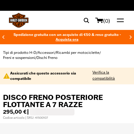
web accessibility
(0)
Spedizione gratuita con un acquisto di €50 & reso gratuito -
Acquista ora
Tipi di prodotto H-D
Accessori
Ricambi per motociclette
/
/
/
Freni e sospensioni
Dischi Freno
/
Verifica la
Assicurati che questo accessorio sia
compatibilità
compatibile
DISCO FRENO POSTERIORE
FLOTTANTE A 7 RAZZE
295,00 €
|
Codice articolo | SKU: 41500107