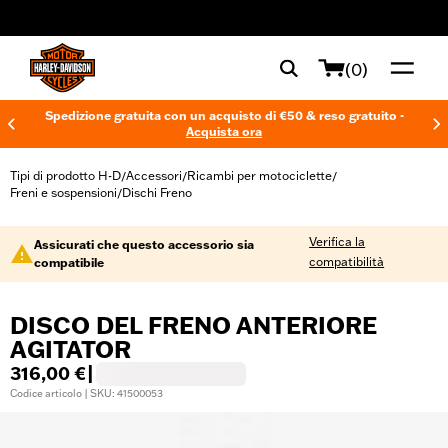
web accessibility
(0)
Spedizione gratuita con un acquisto di €50 & reso gratuito -
Acquista ora
Tipi di prodotto H-D
Accessori
Ricambi per motociclette
/
/
/
Freni e sospensioni
Dischi Freno
/
Verifica la
Assicurati che questo accessorio sia
compatibilità
compatibile
DISCO DEL FRENO ANTERIORE
AGITATOR
316,00 €
|
Codice articolo | SKU: 41500053