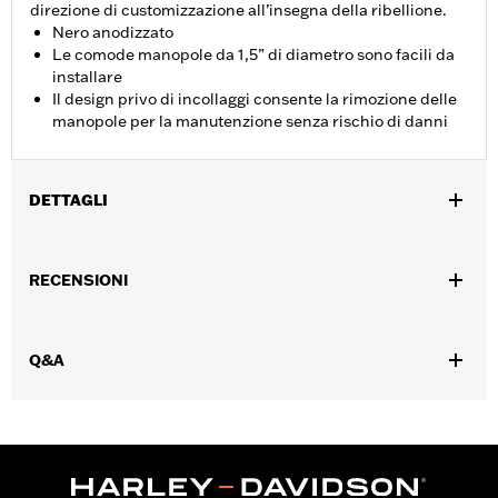
direzione di customizzazione all’insegna della ribellione.
Nero anodizzato
Le comode manopole da 1,5” di diametro sono facili da
installare
Il design privo di incollaggi consente la rimozione delle
manopole per la manutenzione senza rischio di danni
DETTAGLI
Per modelli Dyna FXDLS ‘16-’17 e Softail dal ‘16 in poi, FLSTSE
‘11-’12, FLSTNSE ‘14-’15, FXSBSE ‘13-’14, FXSE ‘16-’17 e modelli
RECENSIONI
Touring (eccetto FLTRXSE dal ‘18 in poi) e Trike dal ‘08 in poi.
Istruzioni di installazione
Collezione:
Defiance
Q&A
Diametro:
1.5
UDM diametro materiale:
Pollici
Venduti singolarmente:
Coppia
Contenuto della confezione:
Manopola destra e sinistra