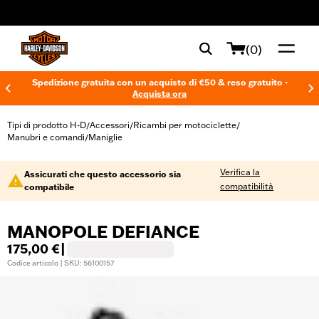
web accessibility
(0)
Spedizione gratuita con un acquisto di €50 & reso gratuito -
Acquista ora
Tipi di prodotto H-D
Accessori
Ricambi per motociclette
/
/
/
Manubri e comandi
Maniglie
/
Verifica la
Assicurati che questo accessorio sia
compatibilità
compatibile
MANOPOLE DEFIANCE
175,00 €
|
Codice articolo | SKU: 56100157