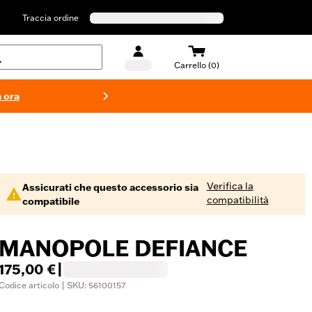
Traccia ordine
Carrello (0)
 ora
Costumi d
Verifica la
Assicurati che questo accessorio sia
compatibilità
compatibile
MANOPOLE DEFIANCE
175,00 €
|
Codice articolo | SKU: 56100157