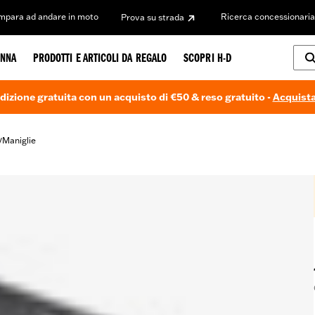
Impara ad andare in moto
Ricerca concessionaria
Prova su strada
NNA
PRODOTTI E ARTICOLI DA REGALO
SCOPRI H-D
dizione gratuita con un acquisto di €50 & reso gratuito -
Acquista
Maniglie
/