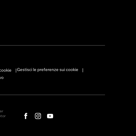
Gestisci le preferenze sui cookie
 cookie
|
|
vo
ar
otor