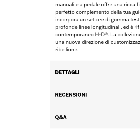
manuali e a pedale offre una ricca fi
perfetto complemento della tua guid
incorpora un settore di gomma test
profonde linee longitudinali, ed è ri
contemporaneo H-D®. La collezion
una nuova direzione di customizzazi
ribellione.
DETTAGLI
Per modelli Dyna FXDLS ‘16-’17 e Softai
(eccetto FLTRXSE dal ‘18 in poi) e Trike
RECENSIONI
Istruzioni di installazione
Collezione:
Defiance
Diametro:
Q&A
1.5
UDM diametro materiale:
Pollici
Venduti singolarmente:
Coppia
Contenuto della confezione:
Manopol