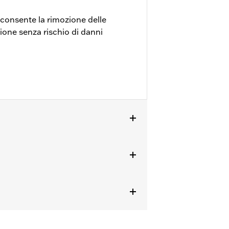
i consente la rimozione delle
one senza rischio di danni
-’14, FXSE ‘16-’17 e modelli Touring