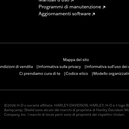
Programmi di manutenzione
Aggiornamenti software
Mappa del sito
ndizioni di vendita
Informativa sulla privacy
Informativa sull’uso dei
|
|
Ci prendiamo cura di te
Codice etico
Modello organizzati
|
|
©2026 H-D o società affiliate. HARLEY-DAVIDSON, HARLEY, H-D e il logo B
&amp;amp; Shield sono alcuni dei marchi di proprietà di Harley-Davidson M
Company, Inc. I marchi di terze parti sono di proprietà dei rispettivi titolari.