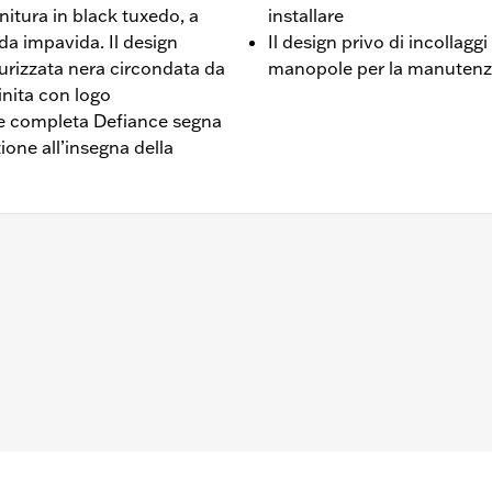
nitura in black tuxedo, a
installare
a impavida. Il design
Il design privo di incollagg
urizzata nera circondata da
manopole per la manutenzi
finita con logo
e completa Defiance segna
one all’insegna della
l dal ‘16 in poi, FLSTSE ‘11-’12, FLSTNSE ‘14-’15, FXSBSE ‘13
 dal ‘08 in poi.
a destra e sinistra