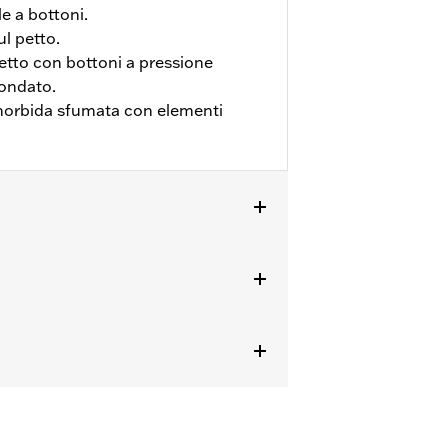
e a bottoni.
l petto.
etto con bottoni a pressione
tondato.
orbida sfumata con elementi
ioni complete