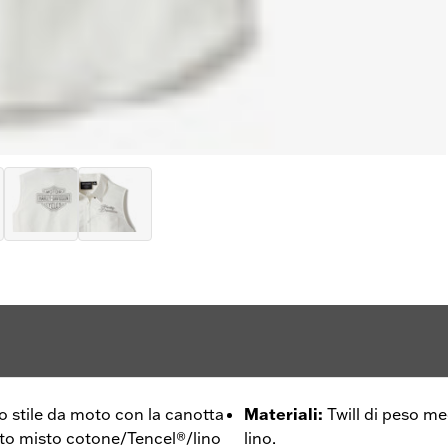
o stile da moto con la canotta
Materiali
:
Twill di peso m
suto misto cotone/Tencel®/lino
lino.