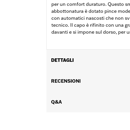
per un comfort duraturo. Questo s
abbottonatura è dotato pince modella
con automatici nascosti che non sv
tecnico. Il capo è rifinito con una g
davanti e si impone sul dorso, per 
DETTAGLI
Genere:
Donna
Caratteristiche funzionali:
RECENSIONI
Chiusura 
GARANZIA:
Garanzia limitata di 2 anni
Origine:
Articolo d'importazione
Q&A