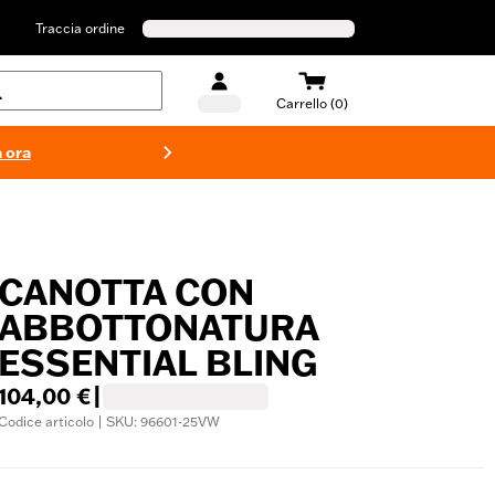
Traccia ordine
Carrello (0)
 ora
Costumi d
CANOTTA CON
ABBOTTONATURA
ESSENTIAL BLING
104,00 €
|
Codice articolo | SKU: 96601-25VW