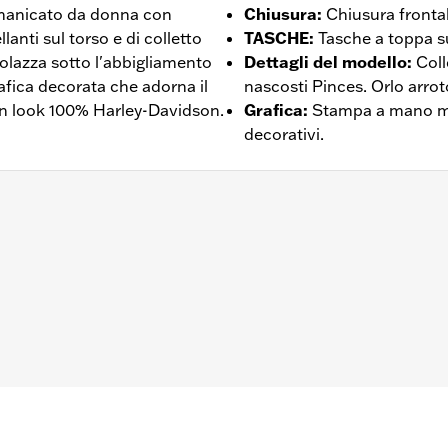
manicato da donna con
Chiusura
:
Chiusura frontal
nti sul torso e di colletto
TASCHE
:
Tasche a toppa su
olazza sotto l'abbigliamento
Dettagli del modello
:
Coll
rafica decorata che adorna il
nascosti Pinces. Orlo arro
un look 100% Harley-Davidson.
Grafica
:
Stampa a mano m
decorativi.
frontale a bottoni
 – Visitare la pagina
www.h-d.com/warranty
per le informaz