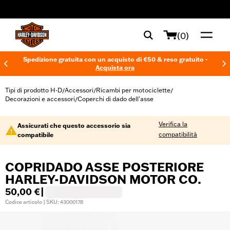
web accessibility
(0)
Spedizione gratuita con un acquisto di €50 & reso gratuito -
Acquista ora
Tipi di prodotto H-D
Accessori
Ricambi per motociclette
/
/
/
Decorazioni e accessori
Coperchi di dado dell’asse
/
Verifica la
Assicurati che questo accessorio sia
compatibilità
compatibile
COPRIDADO ASSE POSTERIORE
HARLEY-DAVIDSON MOTOR CO.
50,00 €
|
Codice articolo | SKU: 43000178