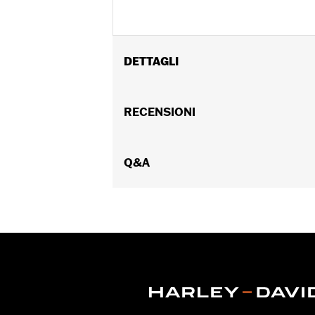
DETTAGLI
Per modelli Dyna® ‘06-’17, Softail® '07-'
Venduti singolarmente:
RECENSIONI
Ciascuno
Contenuto della confezione:
Solo fl
NOTE:
La rimozione e l’installazione d
Q&A
un concessionario.