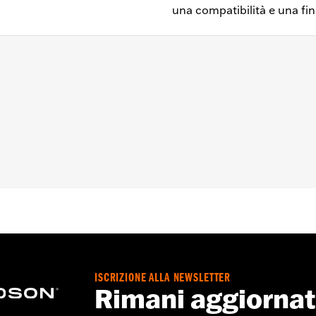
una compatibilità e una fin
17, Touring e Trike ‘07-’16.
essibile sfiato trasmissione
elle coperture motore può richiedere l’acquisto di nuove gua
ISCRIZIONE ALLA NEWSLETTER
Rimani aggiorna