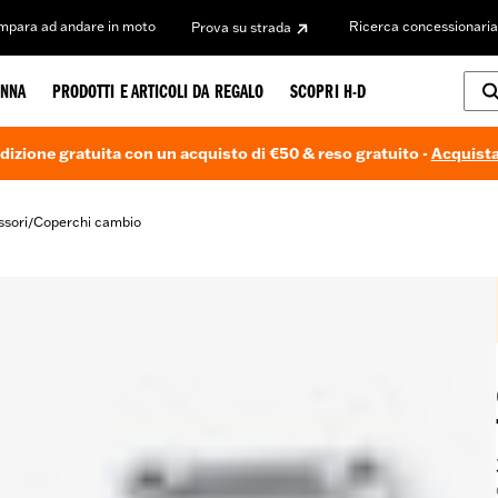
Impara ad andare in moto
Ricerca concessionaria
Prova su strada
NNA
PRODOTTI E ARTICOLI DA REGALO
SCOPRI H-D
dizione gratuita con un acquisto di €50 & reso gratuito -
Acquista
ssori
Coperchi cambio
/