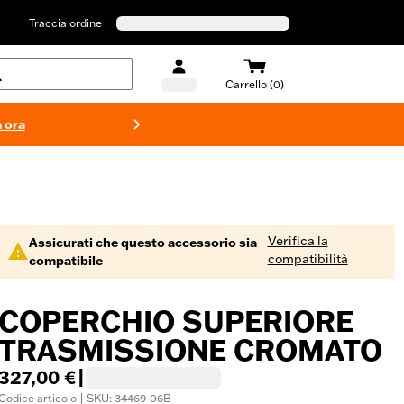
Traccia ordine
Carrello (0)
 ora
Costumi d
Verifica la
Assicurati che questo accessorio sia
compatibilità
compatibile
COPERCHIO SUPERIORE
TRASMISSIONE CROMATO
327,00 €
|
Codice articolo | SKU: 34469-06B