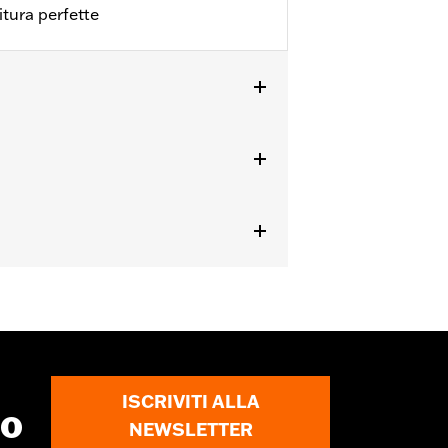
itura perfette
rnizioni. Per informazioni rivolgersi a
ISCRIVITI ALLA
to
NEWSLETTER