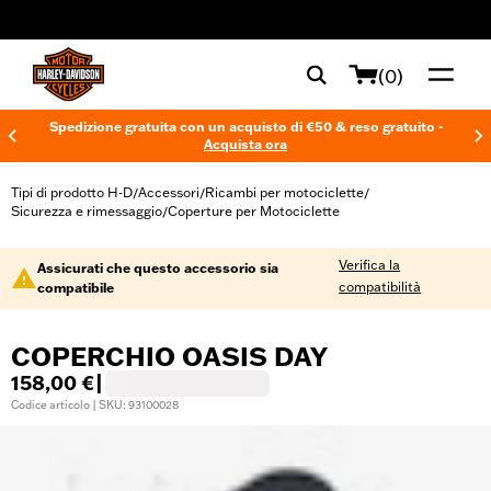
web accessibility
(0)
Spedizione gratuita con un acquisto di €50 & reso gratuito -
Acquista ora
Tipi di prodotto H-D
Accessori
Ricambi per motociclette
/
/
/
Sicurezza e rimessaggio
Coperture per Motociclette
/
Verifica la
Assicurati che questo accessorio sia
compatibilità
compatibile
COPERCHIO OASIS DAY
158,00 €
|
Codice articolo | SKU: 93100028