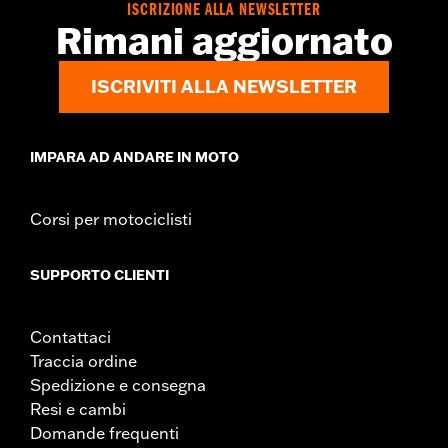
ISCRIZIONE ALLA NEWSLETTER
quando la moto viene trasportata su un carrello può
Rimani aggiornato
provocare strappi e lacerazioni, e causare danni sia alla
moto che al sidecar.
ISCRIVITI ALLA NEWSLETTER
IMPARA AD ANDARE IN MOTO
Corsi per motociclisti
SUPPORTO CLIENTI
Contattaci
Traccia ordine
Spedizione e consegna
Resi e cambi
Domande frequenti