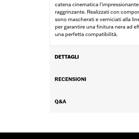
catena cinematica l'impressionante 
raggrinzante. Realizzati con compone
sono mascherati e verniciati alla lin
per garantire una finitura nera ad e
una perfetta compatibilità.
DETTAGLI
Per modelli XL '04-'22.
Venduti singolarmente:
RECENSIONI
Ciascuno
Contenuto della confezione:
Solo la
Q&A