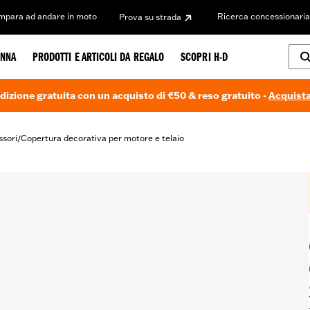
Impara ad andare in moto
Ricerca concessionaria
Prova su strada
NNA
PRODOTTI E ARTICOLI DA REGALO
SCOPRI H-D
dizione gratuita con un acquisto di €50 & reso gratuito -
Acquista
ssori
Copertura decorativa per motore e telaio
/