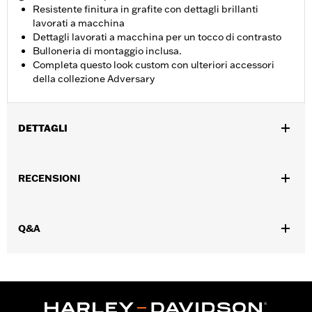
Resistente finitura in grafite con dettagli brillanti
lavorati a macchina
Dettagli lavorati a macchina per un tocco di contrasto
Bulloneria di montaggio inclusa.
Completa questo look custom con ulteriori accessori
della collezione Adversary
DETTAGLI
Per modelli Touring dal '16 in poi (escluso modello FLTRXRRSE
dal '25 in poi) e Trike e modelli FLHTCUL e FLHTKL dal '15 in
RECENSIONI
poi. Anche per modelli Touring e Trike dal ’07 in poi dotati di
carter trasmissione primaria a profilo stretto P/N 25700385 o
25700438.
Q&A
Istruzioni di installazione
Collezione:
Adversary
GARANZIA:
,,,,,,,,,,,,,,,,,,,,,,,,,,,,,,,,,,,,,,,,,,,,,,,,,,,,,,,,,,,,,,,,,,
NOTE:
La rimozione e l’installazione delle coperture motore può
richiedere l’acquisto di nuove guarnizioni. Per
informazioni rivolgersi a un concessionario.