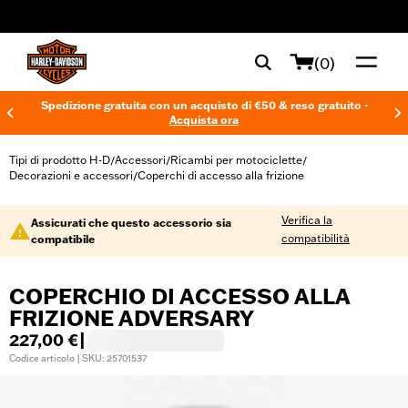
web accessibility
(0)
Spedizione gratuita con un acquisto di €50 & reso gratuito -
Acquista ora
Tipi di prodotto H-D
Accessori
Ricambi per motociclette
/
/
/
Decorazioni e accessori
Coperchi di accesso alla frizione
/
Verifica la
Assicurati che questo accessorio sia
compatibilità
compatibile
COPERCHIO DI ACCESSO ALLA
FRIZIONE ADVERSARY
227,00 €
|
Codice articolo | SKU: 25701537