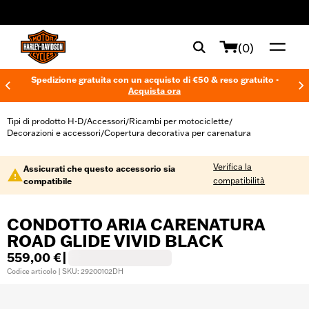
web accessibility
(0)
Spedizione gratuita con un acquisto di €50 & reso gratuito -
Acquista ora
Tipi di prodotto H-D
Accessori
Ricambi per motociclette
/
/
/
Decorazioni e accessori
Copertura decorativa per carenatura
/
Verifica la
Assicurati che questo accessorio sia
compatibilità
compatibile
CONDOTTO ARIA CARENATURA
ROAD GLIDE VIVID BLACK
559,00 €
|
Codice articolo | SKU: 29200102DH