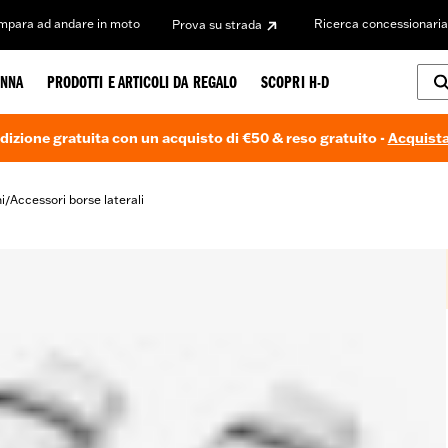
Impara ad andare in moto
Ricerca concessionaria
Prova su strada
NNA
PRODOTTI E ARTICOLI DA REGALO
SCOPRI H-D
dizione gratuita con un acquisto di €50 & reso gratuito -
Acquista
i
Accessori borse laterali
/