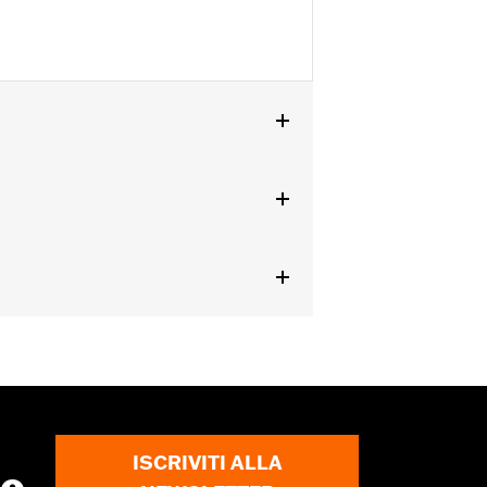
raggio posteriore e FLHRS) e modelli
Triple Rail, o con il kit di protezione
N 90652-94A, 90843-93 o con guida per
ISCRIVITI ALLA