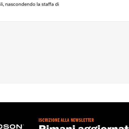
ali, nascondendo la staffa di
scluso FLHX), FLHR ‘94-’08 (escluso FLHRCI con kit di anco
 dotati di guide di protezione per borse laterali Nostalgic e 
-93A, le guide luminose per borse in pelle Electra Glo™ P/
bile col modello FLTR ‘98-’08.)
e di riempimento destra e sinistra e bulloneria
ISCRIZIONE ALLA NEWSLETTER