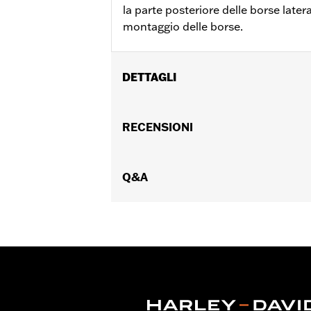
la parte posteriore delle borse later
montaggio delle borse.
DETTAGLI
Per modelli Electra Glide® ‘93-’08 (e
FLHS ‘93). (Non compatibile con modelli
RECENSIONI
per borse laterali cromato P/N 90839
parafango P/N 91019-92A. Non compati
Istruzioni di installazione
Q&A
Contenuto della confezione:
Fettucc