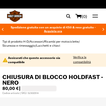
web accessibility
(0)
Spedizione gratuita con un acquisto di €50 & reso gratuito -
Acquista ora
Tipi di prodotto H-D
Accessori
Ricambi per motociclette
/
/
/
Sicurezza e rimessaggio
Lucchetti e chiavi
/
Verifica la
Assicurati che questo accessorio sia
compatibilità
compatibile
CHIUSURA DI BLOCCO HOLDFAST -
NERO
80,00 €
|
Codice articolo | SKU: 52300514