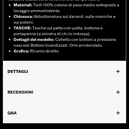
Materiali
:
Twill 100% cotone di peso medio sottoposto a
lavaggio ammorbidente.
Chiusura
:
Abbottonatura sul davanti, sulle maniche e
sui polsini.
TASCHE
:
Tasche sul petto con patta, bottone e
portapenne (a sinistra di chi lo indossa).
Dettagli del modello
:
Colletto con bottoni a pressione
nascosti Bottoni brandizzati. Orlo arrotondato.
Grafica
:
Ricamo diretto.
DETTAGLI
Genere:
Uomo
RECENSIONI
GARANZIA:
Garanzia limitata di 2 anni – Visitare la pagina
www.h-d.com/warranty
per le informazioni complete
Origine:
Articolo d'importazione
Q&A