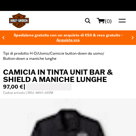
web accessibility
(0)
Spedizione gratuita con un acquisto di €50 & reso gratuito -
Acquista ora
Tipi di prodotto H-D
Uomo
Camicie button-down da uomo
/
/
/
Button-down a maniche lunghe
CAMICIA IN TINTA UNIT BAR &
SHIELD A MANICHE LUNGHE
97,00 €
|
Codice articolo | SKU: 96511-25VM