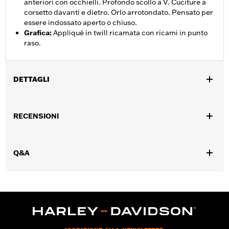
anteriori con occhielli. Profondo scollo a V. Cuciture a
corsetto davanti e dietro. Orlo arrotondato. Pensato per
essere indossato aperto o chiuso.
Grafica
:
Appliqué in twill ricamata con ricami in punto
raso.
DETTAGLI
Genere:
Donna
RECENSIONI
GARANZIA:
Garanzia limitata di 2 anni – Visitare la pagina
www.h-d.com/warranty
per le informazioni complete
Origine:
Articolo d'importazione
Q&A