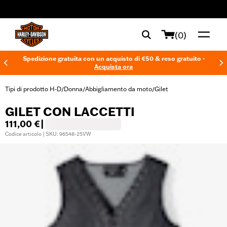
web accessibility
(0)
Spedizione gratuita con un acquisto di €50 & reso gratuito -
Acquista ora
Tipi di prodotto H-D
Donna
Abbigliamento da moto
Gilet
/
/
/
GILET CON LACCETTI
111,00 €
|
Codice articolo | SKU: 96548-25VW