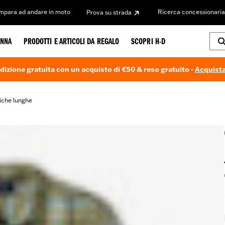
Impara ad andare in moto
Ricerca concessionaria
Prova su strada
NNA
PRODOTTI E ARTICOLI DA REGALO
SCOPRI H-D
dizione gratuita con un acquisto di €50 & reso gratuito -
Acquista
iche lunghe