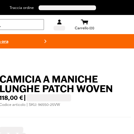
Traccia ordine
Carrello (0)
 ora
Costumi d
CAMICIA A MANICHE
LUNGHE PATCH WOVEN
118,00 €
|
Codice articolo | SKU: 96550-25VW