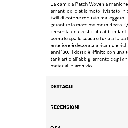
La camicia Patch Woven a maniche lu
amanti dello stile moto rivisitato in 
twill di cotone robusto ma leggero,
garantire la massima morbidezza. 
presenta una vestibilità abbondante 
come le spalle scese e l'orlo a falda
anteriore è decorata a ricamo e rich
anni '80. Il dorso è rifinito con una 
tank art e all'abbigliamento degli an
materiali d'archivio.
DETTAGLI
Genere:
Donna
GARANZIA:
RECENSIONI
Garanzia limitata di 2 anni
Origine:
Articolo d'importazione
Q&A