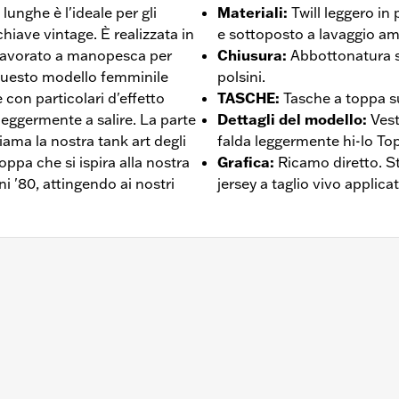
nghe è l'ideale per gli
Materiali
:
Twill leggero i
chiave vintage. È realizzata in
e sottoposto a lavaggio a
 lavorato a manopesca per
Chiusura
:
Abbottonatura s
Questo modello femminile
polsini.
con particolari d'effetto
TASCHE
:
Tasche a toppa su
 leggermente a salire. La parte
Dettagli del modello
:
Vest
iama la nostra tank art degli
falda leggermente hi-lo To
toppa che si ispira alla nostra
Grafica
:
Ricamo diretto. S
ni '80, attingendo ai nostri
jersey a taglio vivo applic
 – Visitare la pagina
www.h-d.com/warranty
per le informaz