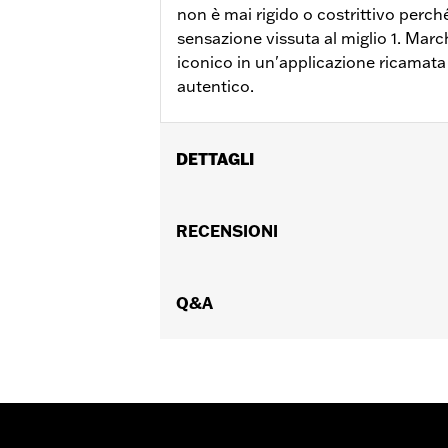
non è mai rigido o costrittivo perch
sensazione vissuta al miglio 1. Marc
iconico in un'applicazione ricamata
autentico.
DETTAGLI
Genere:
Uomo
Caratteristiche funzionali:
RECENSIONI
Chiusura 
GARANZIA:
2 year limited warranty –
Origine:
Imported
Q&A