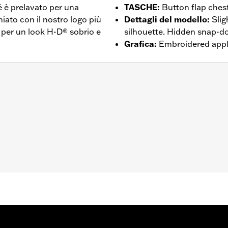
é è prelavato per una
TASCHE
:
Button flap ches
hiato con il nostro logo più
Dettagli del modello
:
Slig
 per un look H-D® sobrio e
silhouette. Hidden snap-do
Grafica
:
Embroidered appl
frontale a bottoni
,
Polsini regolabili
 Go to
www.h-d.com/warranty
for full details