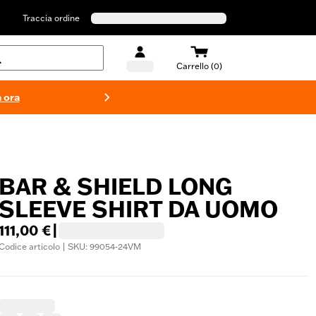
Traccia ordine
Carrello (0)
 ora
Costumi d
BAR & SHIELD LONG
SLEEVE SHIRT DA UOMO
111,00 €
|
Codice articolo | SKU: 99054-24VM