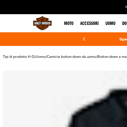
web accessibility
MOTO
ACCESSORI
UOMO
DO
Spe
Tipi di prodotto H-D
Uomo
Camicie button-down da uomo
Button-down a ma
/
/
/