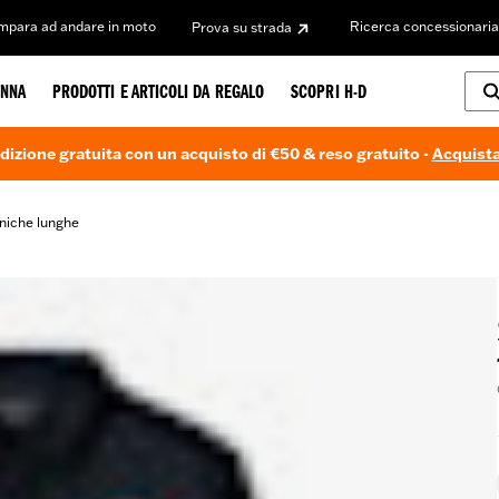
Impara ad andare in moto
Ricerca concessionaria
Prova su strada
NNA
PRODOTTI E ARTICOLI DA REGALO
SCOPRI H-D
dizione gratuita con un acquisto di €50 & reso gratuito -
Acquista
niche lunghe