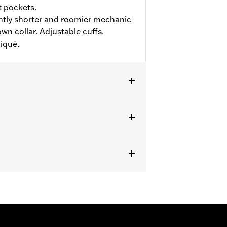
t pockets.
htly shorter and roomier mechanic
wn collar. Adjustable cuffs.
iqué.