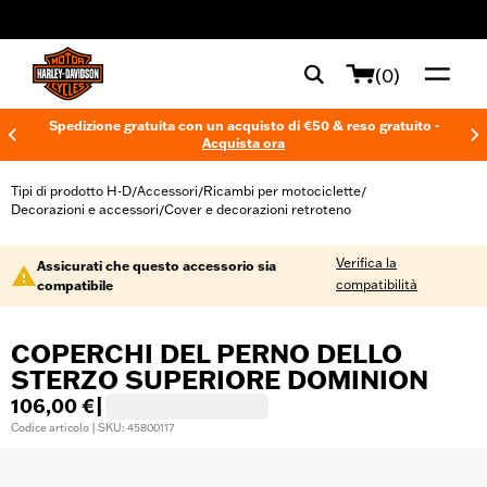
web accessibility
(0)
Spedizione gratuita con un acquisto di €50 & reso gratuito -
Acquista ora
Tipi di prodotto H-D
Accessori
Ricambi per motociclette
/
/
/
Decorazioni e accessori
Cover e decorazioni retroteno
/
Verifica la
Assicurati che questo accessorio sia
compatibilità
compatibile
COPERCHI DEL PERNO DELLO
STERZO SUPERIORE DOMINION
106,00 €
|
Codice articolo | SKU: 45800117