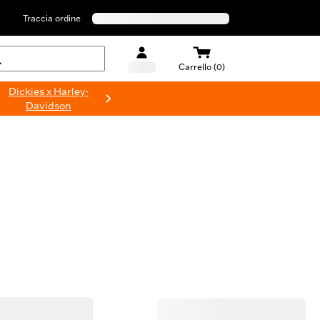
Traccia ordine
Carrello (0)
Dickies x Harley-
Davidson