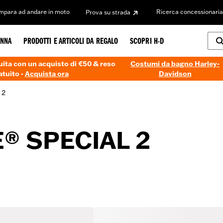
Impara ad andare in moto
Ricerca concessionaria
Prova su strada
NNA
PRODOTTI E ARTICOLI DA REGALO
SCOPRI H-D
ita con un acquisto di €50 & reso
Costumi da bagno Harley-
atuito -
Acquista ora
Davidson
 2
® SPECIAL 2