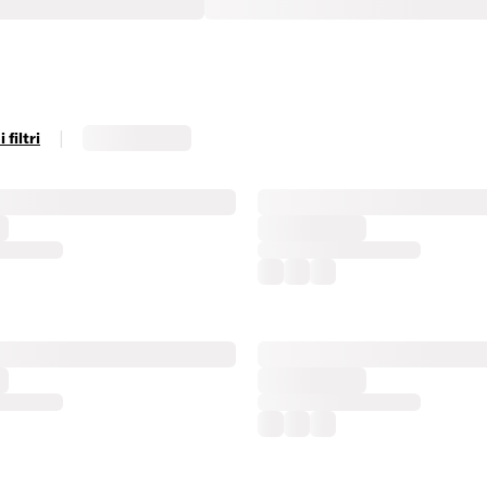
|
filtri