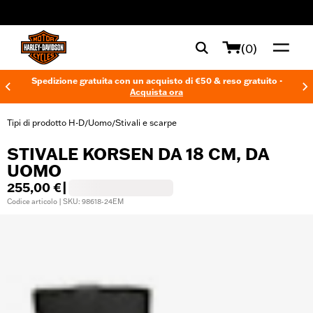
web accessibility
(0)
Spedizione gratuita con un acquisto di €50 & reso gratuito -
Acquista ora
Tipi di prodotto H-D
Uomo
Stivali e scarpe
/
/
STIVALE KORSEN DA 18 CM, DA
UOMO
255,00 €
|
Codice articolo | SKU: 98618-24EM