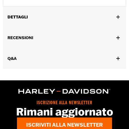
DETTAGLI
Genere:
Uomo
RECENSIONI
Caratteristiche funzionali:
Costruzione in cemento
GARANZIA:
Garanzia del produttore Wolverine Worldwide –
Visitare la pagina
www.h-d.com/warranty
per le informazioni
Q&A
complete
Origine:
D’importazione
Dimension Description:
ALTEZZA GAMBALE: 19 cm / ALTEZZA
TACCO: 3,8 cm
ISCRIZIONE ALLA NEWSLETTER
Rimani aggiornato
ISCRIVITI ALLA NEWSLETTER