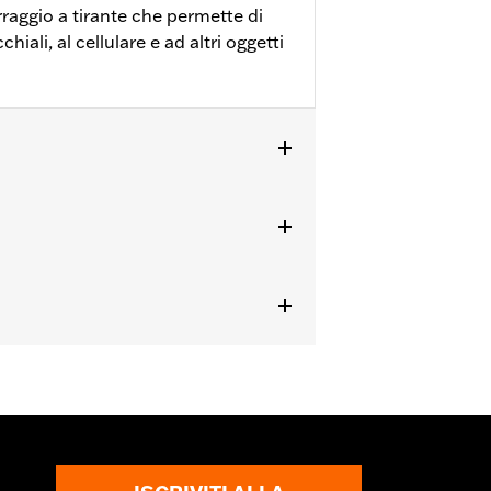
raggio a tirante che permette di
iali, al cellulare e ad altri oggetti
ezza con logo 100th Anniversary, a
tibile con i parabrezza per