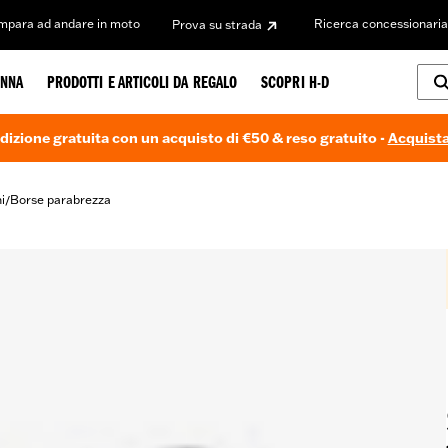
Impara ad andare in moto
Ricerca concessionaria
Prova su strada
NNA
PRODOTTI E ARTICOLI DA REGALO
SCOPRI H-D
dizione gratuita con un acquisto di €50 & reso gratuito -
Acquista
i
Borse parabrezza
/