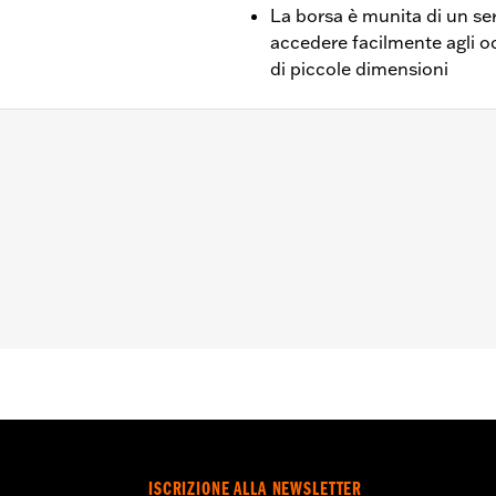
La borsa è munita di un ser
accedere facilmente agli occh
di piccole dimensioni
lusi FXSTD, Flame e Skull with Wings). Non adatto a parabr
sul manubrio o supporto per attacco radio Road Tech™. Compa
ci
 borsa
ISCRIZIONE ALLA NEWSLETTER