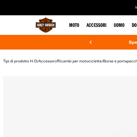
web accessibility
MOTO
ACCESSORI
UOMO
DO
Spe
Tipi di prodotto H-D
Accessori
Ricambi per motociclette
Borse e portapacch
/
/
/