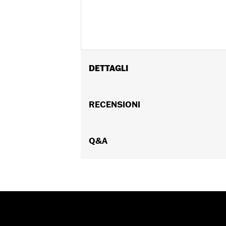
DETTAGLI
Per parabrezza grandi e compatti (esc
modelli dotati di indicatori montati 
RECENSIONI
Freewheeler dal ‘15 in poi.
Profondità:
3.0
UDM profondità del materiale:
Q&A
Polli
Altezza:
4.75 Inches
Venduti singolarmente:
Ciascuno
UDM altezza materiale:
Pollici
Materiale:
In pelle
Larghezza:
10 Inches
Contenuto della confezione:
Solo la
UDM larghezza materiale:
Pollici