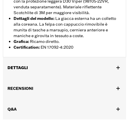
con la protezione leggera D30 Viper (98105-22VR,
venduta separatamente). Materiale riflettente
Scotchlite di 3M per maggiore visibilità.
Dettagli del modello
:
La giacca esterna ha un colletto
alla coreana. La felpa con cappuccio rimovibile è
munita di tasche a marsupio, cerniera anteriore e
maniche e girovita in tessuto a coste.
Grafica
:
Ricamo diretto.
Certification
:
EN 17092-4:2020
DETTAGLI
Genere:
Uomo
,
,
RECENSIONI
Caratteristiche funzionali:
Ventilato
Con cappuccio
Sistema
,
â€œaction backâ€� - Basic
Chiusura anteriore con cerniera a
,
,
,
doppio cursore
Tasche con cerniera
Cerniera interna
Tasche
,
Q&A
per protezioni
Riflettente
GARANZIA:
Garanzia limitata di 2 anni - Visitare
www.h-
d.com/warranty
per tutti i dettagli