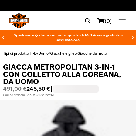
web accessibility
(0)
Spedizione gratuita con un acquisto di €50 & reso gratuito -
Acquista ora
Tipi di prodotto H-D
Uomo
Giacche e gilet
Giacche da moto
/
/
/
GIACCA METROPOLITAN 3-IN-1
CON COLLETTO ALLA COREANA,
DA UOMO
491,00 €
245,50 €
|
Codice articolo | SKU: 98132-22EM