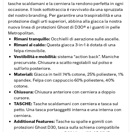
tasche scaldamani e la cerniera la rendono perfetta in ogni
occasione. Il look sottotraccia è ravvivato da una spruzzata
del nostro branding. Per garantire una traspirabilità e una
protezione dagli urti superiori, abbina alla giacca la nostra
nuova linea di protezioni Ghost di D3O® e i guanti in pelle
Metropolitan.
Rimani tranquillo
:
Occhielli di aerazione sulle ascelle.
Rimani al caldo
:
Questa giacca 3-in-1 è dotata di una
felpa rimovibile.
Vestibilità e mobilità
:
sistema “action back”. Maniche
precurvate. Chiusure a scatto regolabili sul polso e
sull’orlo posteriore.
Materiali
:
Giacca in twill 74% cotone, 25% poliestere, 1%
spandex. Felpa con cappuccio 60% poliestere, 40%
cotone.
Chiusura
:
Chiusura anteriore con cerniera a doppio
cursore.
TASCHE
:
Tasche scaldamani con cerniera e tasca sul
petto. Una tasca portaoggetti interna e una interna con
cerniera.
Additional Features
:
Tasche su spalle e gomiti con
protezioni Ghost D30, tasca sulla schiena compatibile