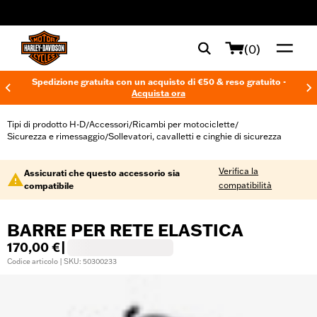
web accessibility
(0)
Spedizione gratuita con un acquisto di €50 & reso gratuito -
Acquista ora
Tipi di prodotto H-D
Accessori
Ricambi per motociclette
/
/
/
Sicurezza e rimessaggio
Sollevatori, cavalletti e cinghie di sicurezza
/
Verifica la
Assicurati che questo accessorio sia
compatibilità
compatibile
BARRE PER RETE ELASTICA
170,00 €
|
Codice articolo | SKU: 50300233