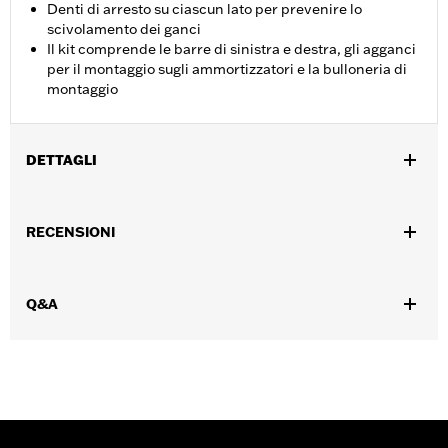
Denti di arresto su ciascun lato per prevenire lo
scivolamento dei ganci
Il kit comprende le barre di sinistra e destra, gli agganci
per il montaggio sugli ammortizzatori e la bulloneria di
montaggio
DETTAGLI
Per modelli FXDRS dal 2019 in poi.
Istruzioni di installazione
RECENSIONI
Venduti singolarmente:
Coppia
Materiale:
Acciaio zincato
Contenuto della confezione:
Barra sinistra e destra, attacchi
Q&A
antiurto, bulloneria e istruzioni per l’installazione