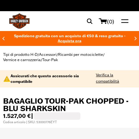
web accessibility
(0)
Spedizione gratuita con un acquisto di €50 & reso gratuito -
Acquista ora
Tipi di prodotto H-D
Accessori
Ricambi per motociclette
/
/
/
Vernice e carrozzeria
Tour-Pak
/
Verifica la
Assicurati che questo accessorio sia
compatibilità
compatibile
BAGAGLIO TOUR-PAK CHOPPED -
BLU SHARKSKIN
1.527,00 €
|
Codice articolo | SKU: 53000776EYT