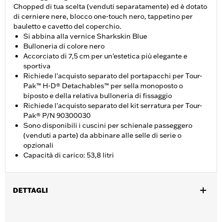
Chopped di tua scelta (venduti separatamente) ed è dotato
di cerniere nere, blocco one-touch nero, tappetino per
bauletto e cavetto del coperchio.
Si abbina alla vernice Sharkskin Blue
Bulloneria di colore nero
Accorciato di 7,5 cm per un'estetica più elegante e
sportiva
Richiede l'acquisto separato del portapacchi per Tour-
Pak™ H-D® Detachables™ per sella monoposto o
biposto e della relativa bulloneria di fissaggio
Richiede l'acquisto separato del kit serratura per Tour-
Pak® P/N 90300030
Sono disponibili i cuscini per schienale passeggero
(venduti a parte) da abbinare alle selle di serie o
opzionali
Capacità di carico: 53,8 litri
DETTAGLI
Per modelli Road King®, Road Glide® (tranne FLTRXRRSE dal