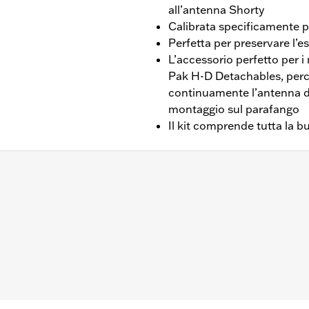
all’antenna Shorty
Calibrata specificamente p
Perfetta per preservare l’e
L’accessorio perfetto per i
Pak H-D Detachables, perch
continuamente l’antenna di s
montaggio sul parafango
Il kit comprende tutta la b
dotati di radio AM/FM/WB e carenatura.
a bulloneria di montaggio e i cablaggi
 relative, e si basano sulle prove di ricezione comparative c
i effettive saranno influenzate dalla forza del segnale e dal
ere le prestazioni migliori, seguire con attenzione le istruzio