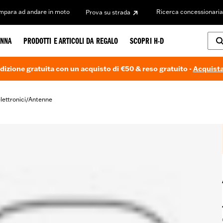
Impara ad andare in moto
Ricerca concessionaria
Prova su strada
NNA
PRODOTTI E ARTICOLI DA REGALO
SCOPRI H-D
dizione gratuita con un acquisto di €50 & reso gratuito -
Acquista
lettronici
Antenne
/