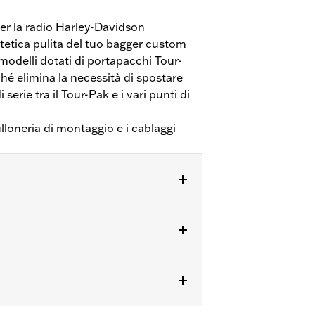
er la radio Harley-Davidson
stetica pulita del tuo bagger custom
 modelli dotati di portapacchi Tour-
é elimina la necessità di spostare
erie tra il Tour-Pak e i vari punti di
ulloneria di montaggio e i cablaggi
on l’antenna di serie effettuate nella
le interferenze elettriche presenti
ni di montaggio e quelle sulla