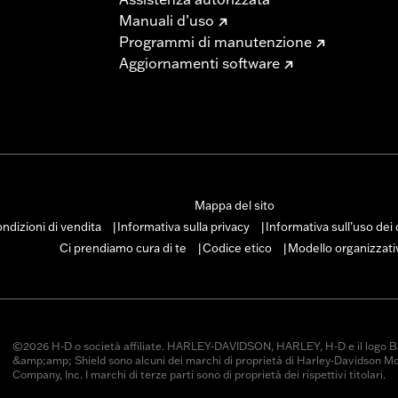
Manuali d’uso
Programmi di manutenzione
Aggiornamenti software
Mappa del sito
ndizioni di vendita
Informativa sulla privacy
Informativa sull’uso dei
|
|
Ci prendiamo cura di te
Codice etico
Modello organizzati
|
|
©2026 H-D o società affiliate. HARLEY-DAVIDSON, HARLEY, H-D e il logo B
&amp;amp; Shield sono alcuni dei marchi di proprietà di Harley-Davidson M
Company, Inc. I marchi di terze parti sono di proprietà dei rispettivi titolari.