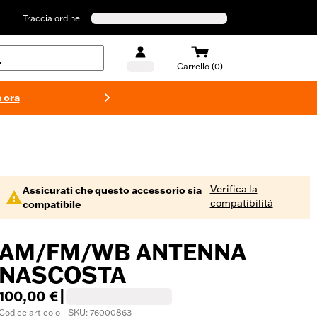
Traccia ordine
Carrello (0)
 ora
Costumi d
Verifica la
Assicurati che questo accessorio sia
compatibilità
compatibile
AM/FM/WB ANTENNA
NASCOSTA
100,00 €
|
Codice articolo | SKU: 76000863