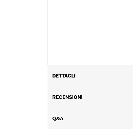
DETTAGLI
Per i modelli Trike e Touring '98-'13 
Istruzioni di installazione
RECENSIONI
Venduti singolarmente:
Ciascuno
Contenuto della confezione:
Tutta l
NOTE:
Q&A
Le prestazioni dell’antenna sono
zona di Milwaukee. Le prestazion
nella zona di utilizzo. Per otten