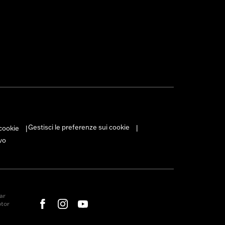
Gestisci le preferenze sui cookie
 cookie
|
|
vo
ar
otor