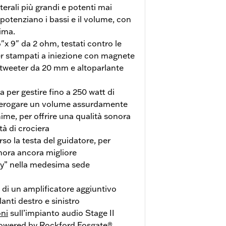
aterali più grandi e potenti mai
potenziano i bassi e il volume, con
ima.
"x 9" da 2 ohm, testati contro le
fer stampati a iniezione con magnete
, tweeter da 20 mm e altoparlante
 per gestire fino a 250 watt di
r erogare un volume assurdamente
ime, per offrire una qualità sonora
à di crociera
so la testa del guidatore, per
nora ancora migliore
ay” nella medesima sede
e di un amplificatore aggiuntivo
lanti destro e sinistro
oni
sull’impianto audio Stage II
owered by Rockford Fosgate®