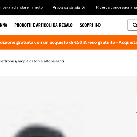
Impara ad andare in moto
Ricerca concessionaria
Prova su strada
NNA
PRODOTTI E ARTICOLI DA REGALO
SCOPRI H-D
dizione gratuita con un acquisto di €50 & reso gratuito -
Acquista
lettronici
Amplificatori e altoparlanti
/