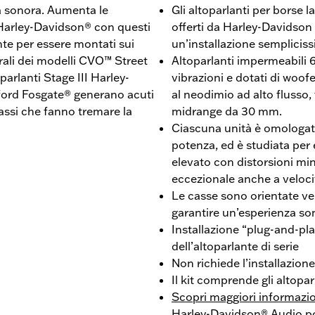
a sonora. Aumenta le
Gli altoparlanti per borse l
 Harley-Davidson® con questi
offerti da Harley-Davidson 
nte per essere montati sui
un’installazione sempliciss
erali dei modelli CVO™ Street
Altoparlanti impermeabili 6
arlanti Stage III Harley-
vibrazioni e dotati di woo
ord Fosgate® generano acuti
al neodimio ad alto flusso
bassi che fanno tremare la
midrange da 30 mm.
Ciascuna unità è omologata
potenza, ed è studiata pe
elevato con distorsioni min
eccezionale anche a velocit
Le casse sono orientate ver
garantire un’esperienza so
Installazione “plug-and-pl
dell’altoparlante di serie
Non richiede l’installazion
Il kit comprende gli altopar
Scopri maggiori informazi
Harley-Davidson® Audio p