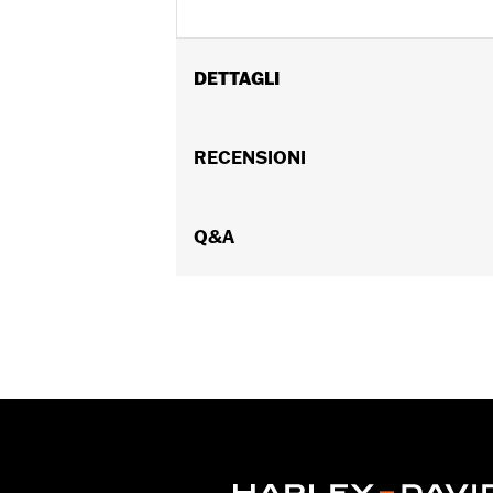
DETTAGLI
Per modelli FLHXSE e FLTRXSE dal '23
Istruzioni di installazione
RECENSIONI
Rockford Fosgate Fitment Guide
Impermeabile:
Sì
Q&A