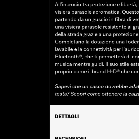
All’incrocio tra protezione e libertà,
visiera parasole acromatica. Quest
partendo da un guscio in fibra di v
una visiera parasole resistente ai gra
della strada grazie a una protezione
Completano la dotazione una fodera
lavabile e la connettività per l’au
Bluetooth®, che ti permetterà di co
musica mentre guidi. Il suo stile es
proprio come il brand H-D® che con
Sapevi che un casco dovrebbe adatt
testa? Scopri come ottenere la calz
DETTAGLI
Genere:
Unisex
Caratteristiche funzionali:
RECENSIONI
Interno r