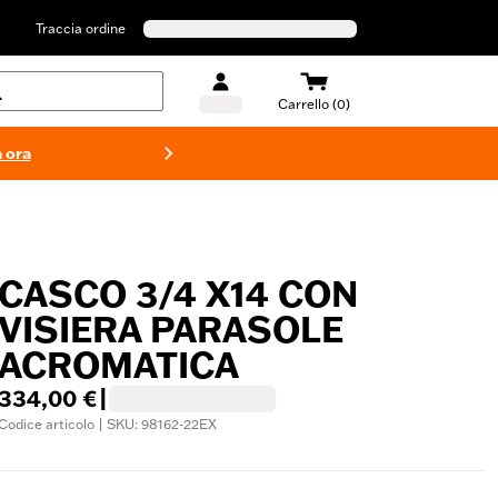
Traccia ordine
Carrello (0)
 ora
Costumi d
CASCO 3/4 X14 CON
VISIERA PARASOLE
ACROMATICA
334,00 €
|
Codice articolo | SKU: 98162-22EX