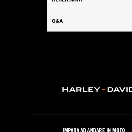
GARANZIA:
Garanzia limitata di 2 anni
Origine:
D’importazione
Q&A
IMPARA AD ANDARE IN MOTO