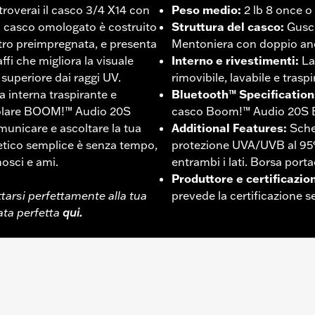
 troverai il casco 3/4 X14 con
Peso medio
:
2 lb 8 once o
o casco omologato è costruito
Struttura del casco
:
Gusci
etro preimpregnata, e presenta
Mentoniera con doppio anell
ffi che migliora la visuale
Interno e rivestimenti
:
La
 superiore dai raggi UV.
rimovibile, lavabile e traspi
 interna traspirante e
Bluetooth™ Specification
ricolare BOOM!™ Audio 20S
casco Boom!™ Audio 20S 
municare e ascoltare la tua
Additional Features
:
Sche
tetico semplice è senza tempo,
protezione UVA/UVB al 95%
osci e ami.
entrambi i lati. Borsa port
Produttore e certificazio
arsi perfettamente alla tua
prevede la certificazione s
ata perfetta
qui.
imovibile
,
Traspirante