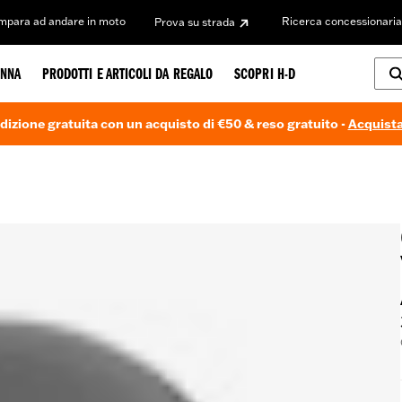
Impara ad andare in moto
Ricerca concessionaria
Prova su strada
NNA
PRODOTTI E ARTICOLI DA REGALO
SCOPRI H-D
dizione gratuita con un acquisto di €50 & reso gratuito -
Acquista