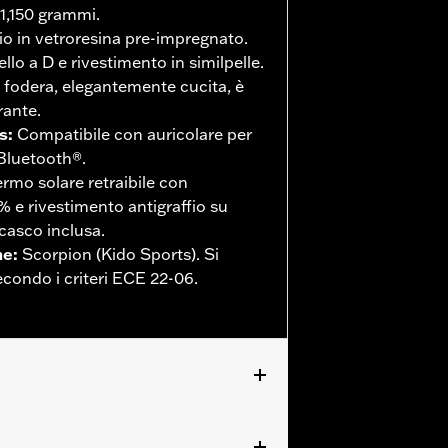
 1,150 grammi.
o in vetroresina pre-impregnato.
o a D e rivestimento in similpelle.
 fodera, elegantemente cucita, è
rante.
s
:
Compatibile con auricolare per
Bluetooth®.
rmo solare retraibile con
 e rivestimento antigraffio su
acasco inclusa.
ne
:
Scorpion (Kido Sports). Si
econdo i criteri ECE 22-06.