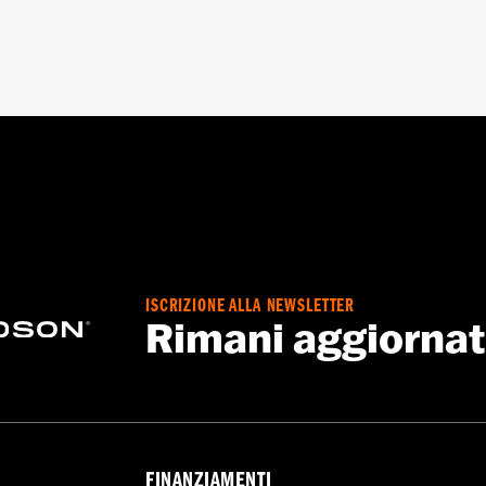
 - Visitare
www.h-d.com/warranty
per tutti i dettagli
ISCRIZIONE ALLA NEWSLETTER
Rimani aggiorna
FINANZIAMENTI