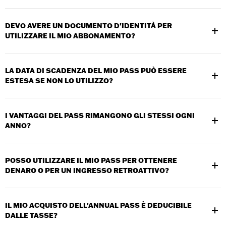
No, gli abbonamenti annuali non sono rimborsabili né
trasferibili.
DEVO AVERE UN DOCUMENTO D'IDENTITÀ PER
UTILIZZARE IL MIO ABBONAMENTO?
Sì, potrebbe essere richiesto un documento d'identità valido
con foto.
LA DATA DI SCADENZA DEL MIO PASS PUÒ ESSERE
ESTESA SE NON LO UTILIZZO?
No, i pass scadono 12 mesi dopo l'acquisto o l'emissione, anche
se non utilizzati.
I VANTAGGI DEL PASS RIMANGONO GLI STESSI OGNI
ANNO?
I vantaggi possono cambiare di anno in anno. Aggiorneremo il
sito web con i vantaggi per i possessori di abbonamento annuale
POSSO UTILIZZARE IL MIO PASS PER OTTENERE
dell'H-D Museum.
DENARO O PER UN INGRESSO RETROATTIVO?
No, i pass non possono essere riscattati in denaro né utilizzati
per visite passate.
IL MIO ACQUISTO DELL'ANNUAL PASS È DEDUCIBILE
DALLE TASSE?