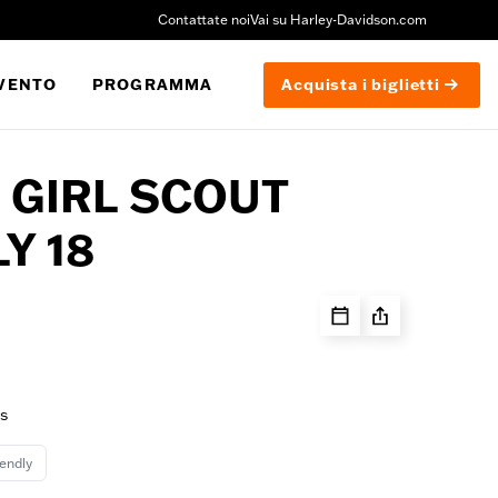
Contattate noi
Vai su Harley-Davidson.com
EVENTO
PROGRAMMA
Acquista i biglietti
: GIRL SCOUT
LY 18
ts
iendly