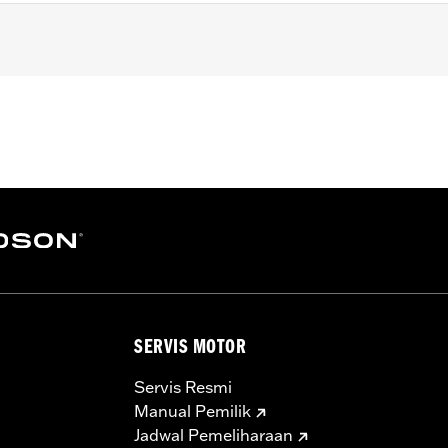
nd '24-later FLHX, FLTRX, FLTRXSTSE and '25-later FLHX
– Go to
www.h-d.com/warranty
for full details
SERVIS MOTOR
Servis Resmi
Manual Pemilik
Jadwal Pemeliharaan