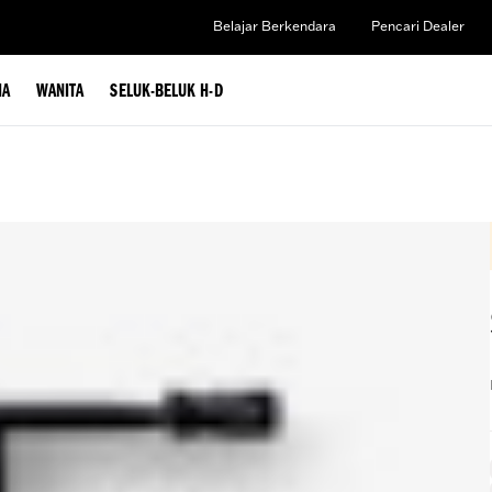
Belajar Berkendara
Pencari Dealer
IA
WANITA
SELUK-BELUK H-D