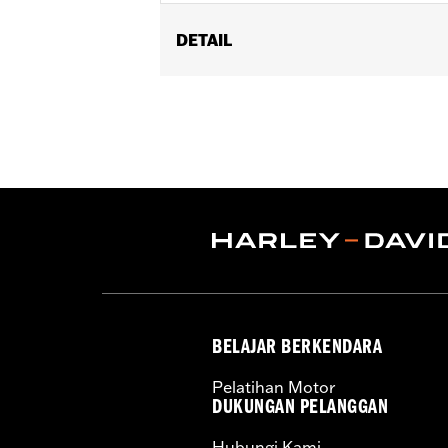
DETAIL
Fits '23-later FLHXSE and FLTRXSE a
Sold In Units:
Each
In the Box:
Harness
WARRANTY:
1 year limited warranty 
BELAJAR BERKENDARA
Pelatihan Motor
DUKUNGAN PELANGGAN
Hubungi Kami