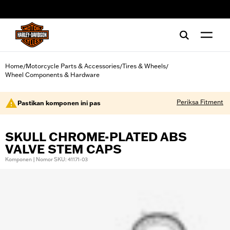
web accessibility
Home
Motorcycle Parts & Accessories
Tires & Wheels
/
/
/
Wheel Components & Hardware
Periksa Fitment
Pastikan komponen ini pas
SKULL CHROME-PLATED ABS
VALVE STEM CAPS
Komponen | Nomor SKU: 41171-03