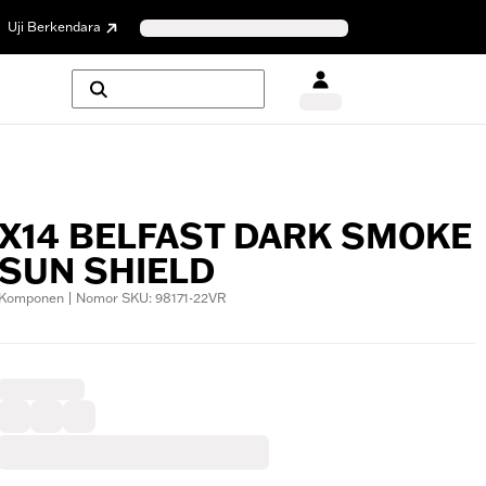
Uji Berkendara
X14 BELFAST DARK SMOKE
SUN SHIELD
Komponen | Nomor SKU: 98171-22VR