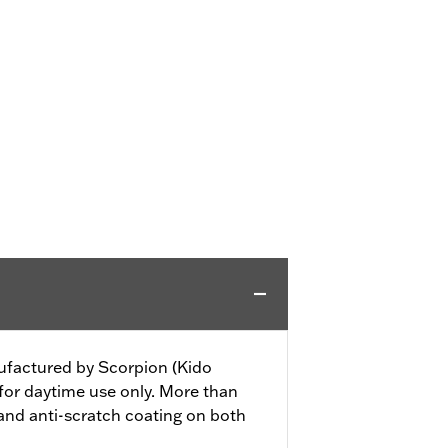
nufactured by Scorpion (Kido
 for daytime use only. More than
nd anti-scratch coating on both