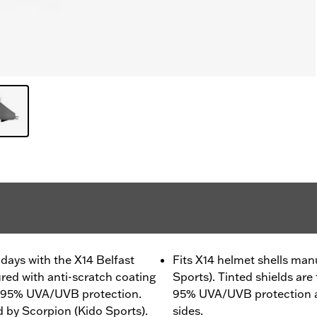
days with the X14 Belfast
Fits X14 helmet shells ma
ed with anti-scratch coating
Sports). Tinted shields are
an 95% UVA/UVB protection.
95% UVA/UVB protection a
 by Scorpion (Kido Sports).
sides.