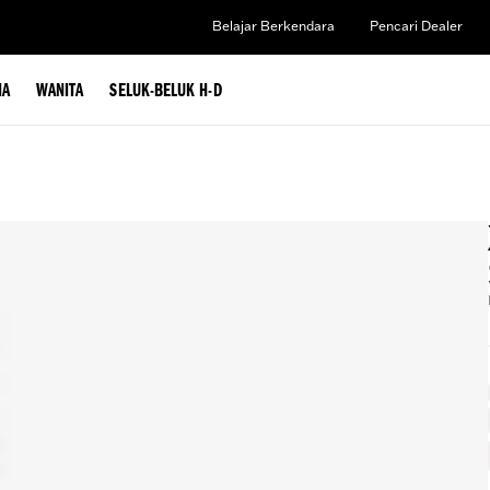
Belajar Berkendara
Pencari Dealer
IA
WANITA
SELUK-BELUK H-D