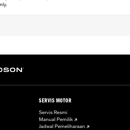
nly.
 Go to
www.h-d.com/warranty
for full details
SERVIS MOTOR
Servis Resmi
Manual Pemilik
Jadwal Pemeliharaan