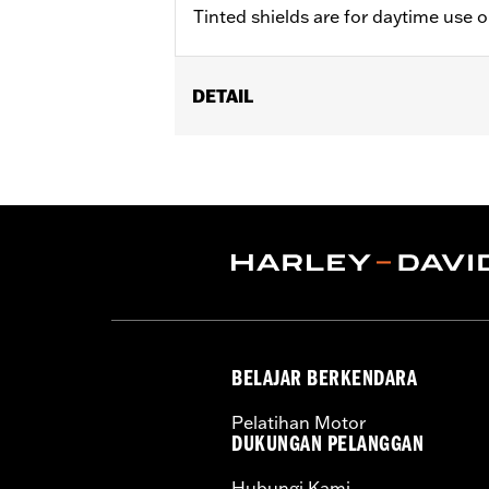
Tinted shields are for daytime use o
DETAIL
Gender:
Unisex
WARRANTY:
1 year limited warranty -
Origin:
Imported
BELAJAR BERKENDARA
Pelatihan Motor
DUKUNGAN PELANGGAN
Hubungi Kami