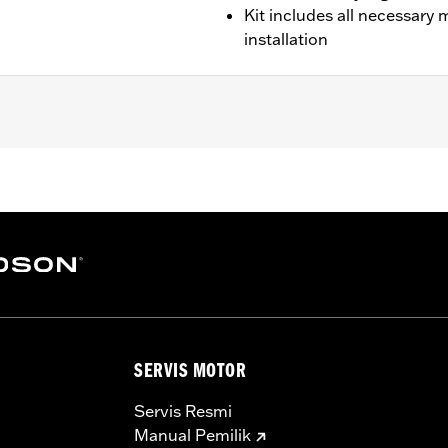
Kit includes all necessary
installation
 and '23-later FLTRT).
ary mounting hardware for bolt-on installation
– Go to
www.h-d.com/warranty
for full details
SERVIS MOTOR
Servis Resmi
Manual Pemilik