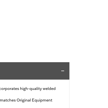
ncorporates high-quality welded
h matches Original Equipment