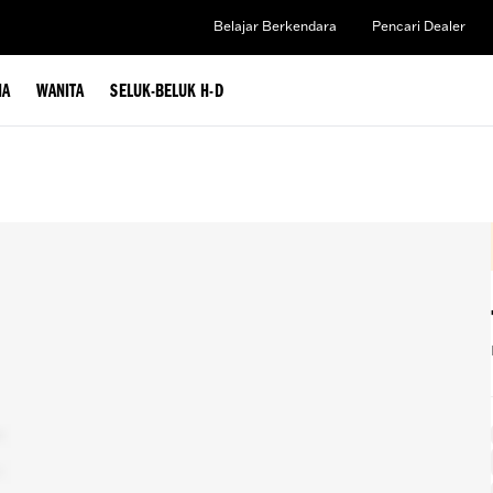
Belajar Berkendara
Pencari Dealer
IA
WANITA
SELUK-BELUK H-D