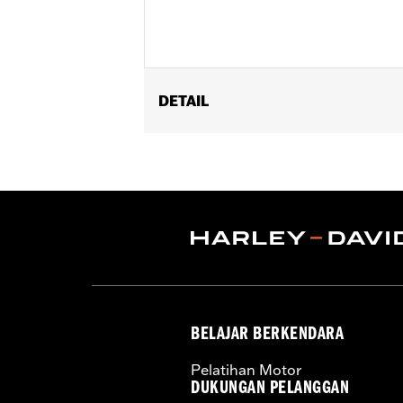
DETAIL
Fits '09-'25 Trike models (except FLRT
Installation Instructions
Sold In Units:
Each
In the Box:
Rear guard and all necess
WARRANTY:
1 year limited warranty 
BELAJAR BERKENDARA
Pelatihan Motor
DUKUNGAN PELANGGAN