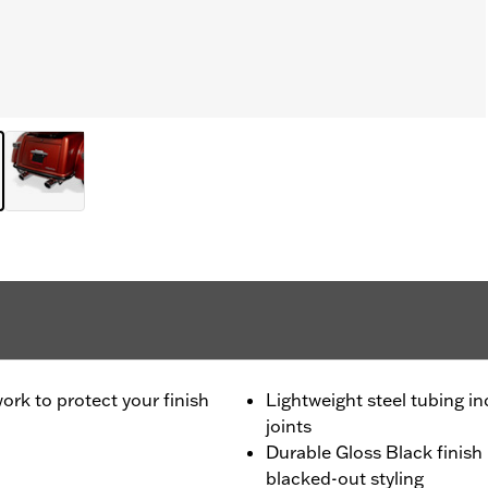
rk to protect your finish
Lightweight steel tubing i
joints
Durable Gloss Black finis
blacked-out styling