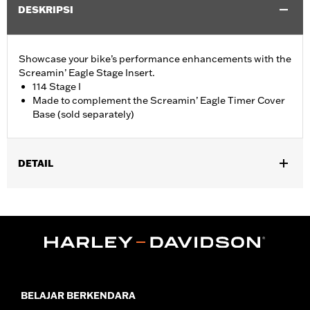
DESKRIPSI
Showcase your bike’s performance enhancements with the
Screamin’ Eagle Stage Insert.
114 Stage I
Made to complement the Screamin’ Eagle Timer Cover
Base (sold separately)
DETAIL
Fits '18-later Softail® and '17-later Touring (except '25-later
FLTRXRRSE) and Trike models equipped with Screamin' Eagle
Timer Cover Base P/N 25600117.
Sold Separately:
Screamin' Eagle Timer Cover Base
Sold In Units:
Each
In the Box:
Insert
WARRANTY:
1 year limited warranty – Go to
www.h-
BELAJAR BERKENDARA
d.com/warranty
for full details