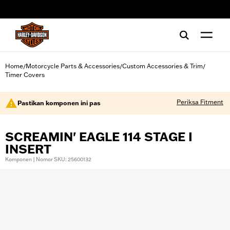
web accessibility
Home
Motorcycle Parts & Accessories
Custom Accessories & Trim
/
/
/
Timer Covers
Periksa Fitment
Pastikan komponen ini pas
SCREAMIN' EAGLE 114 STAGE I
INSERT
Komponen | Nomor SKU: 25600132