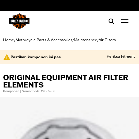
web accessibility
Home
Motorcycle Parts & Accessories
Maintenance
Air Filters
/
/
/
Periksa Fitment
Pastikan komponen ini pas
ORIGINAL EQUIPMENT AIR FILTER
ELEMENTS
Komponen | Nomor SKU: 29509-06