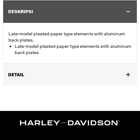
DESKRIPSI
Late-model pleated paper type elements with aluminum
back plates.
Late-model pleated paper type elements with aluminum
back plates
DETAIL
Fits '06-'10 FLHTCUSE models.
Sold In Units:
Each
In the Box:
Air filter only
WARRANTY:
1 year limited warranty – Go to
www.h-
d.com/warranty
for full details