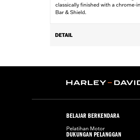
classically finished with a chrome-i
Bar & Shield.
DETAIL
Gender:
Women
WARRANTY:
90 day limited warranty 
Origin:
Imported
BELAJAR BERKENDARA
Pelatihan Motor
DUKUNGAN PELANGGAN