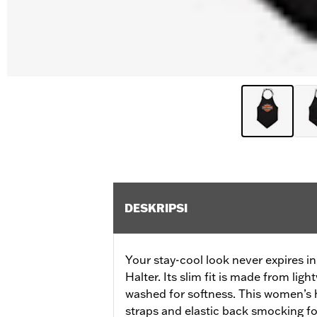
DESKRIPSI
Your stay-cool look never expires
Halter. Its slim fit is made from ligh
washed for softness. This women’s h
straps and elastic back smocking fo