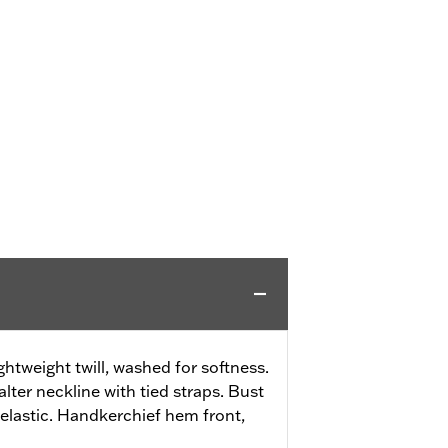
ghtweight twill, washed for softness.
Halter neckline with tied straps. Bust
elastic. Handkerchief hem front,