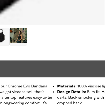
 in our Chrome Evo Bandana
Materials
:
100% viscose li
tweight viscose twill that’s
Design Details
:
Slim fit. 
alter top features easy-to-tie
darts. Back smocking with 
r longwearing comfort. It’s
cropped back.