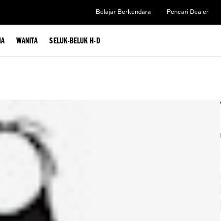
Belajar Berkendara
Pencari Dealer
IA
WANITA
SELUK-BELUK H-D