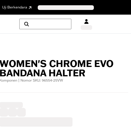
Uji Berkendara
WOMEN'S CHROME EVO
BANDANA HALTER
Komponen | Nomor SKU: 96554-25VW