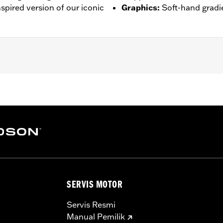
nspired version of our iconic
Graphics
:
Soft-hand gradie
– Go to
www.h-d.com/warranty
for full details
SERVIS MOTOR
Servis Resmi
Manual Pemilik