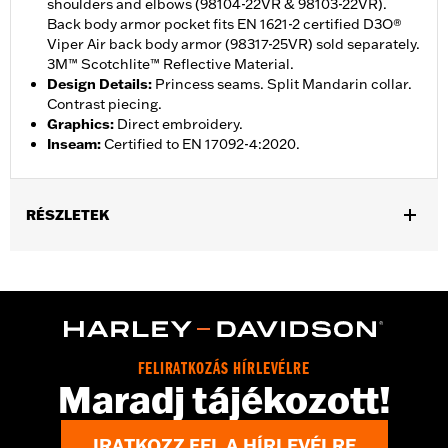
shoulders and elbows (98104-22VR & 98103-22VR).
Back body armor pocket fits EN 1621-2 certified D3O®
Viper Air back body armor (98317-25VR) sold separately.
3M™ Scotchlite™ Reflective Material.
Design Details
:
Princess seams. Split Mandarin collar.
Contrast piecing.
Graphics
:
Direct embroidery.
Inseam
:
Certified to EN 17092-4:2020.
RÉSZLETEK
Gender:
Women
,
Functional Features:
Reflective
Vented
WARRANTY:
2 year limited warranty – Go to
www.h-
d.com/warranty
for full details
Jacket Style:
Moto
FELIRATKOZÁS HÍRLEVÉLRE
Origin:
Imported
Maradj tájékozott!
IRATKOZZ FEL A HÍRLEVÉLRE