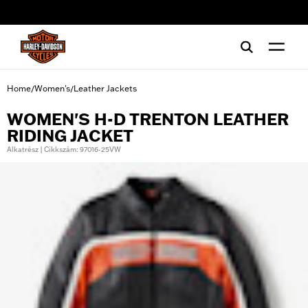
web accessibility
Home
Women's
Leather Jackets
/
/
WOMEN'S H-D TRENTON LEATHER
RIDING JACKET
Alkatrész | Cikkszám: 97016-25VW