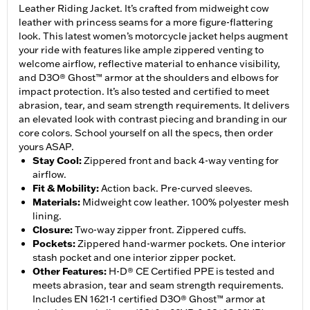
Leather Riding Jacket. It’s crafted from midweight cow
leather with princess seams for a more figure-flattering
look. This latest women’s motorcycle jacket helps augment
your ride with features like ample zippered venting to
welcome airflow, reflective material to enhance visibility,
and D3O® Ghost™ armor at the shoulders and elbows for
impact protection. It’s also tested and certified to meet
abrasion, tear, and seam strength requirements. It delivers
an elevated look with contrast piecing and branding in our
core colors. School yourself on all the specs, then order
yours ASAP.
Stay Cool
:
Zippered front and back 4-way venting for
airflow.
Fit & Mobility
:
Action back. Pre-curved sleeves.
Materials
:
Midweight cow leather. 100% polyester mesh
lining.
Closure
:
Two-way zipper front. Zippered cuffs.
Pockets
:
Zippered hand-warmer pockets. One interior
stash pocket and one interior zipper pocket.
Other Features
:
H-D® CE Certified PPE is tested and
meets abrasion, tear and seam strength requirements.
Includes EN 1621-1 certified D3O® Ghost™ armor at