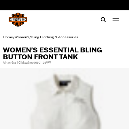
web accessibility
Home
Women's
Bling Clothing & Accessories
/
/
WOMEN'S ESSENTIAL BLING
BUTTON FRONT TANK
Alkatrész | Cikkszám: 96601-25VW