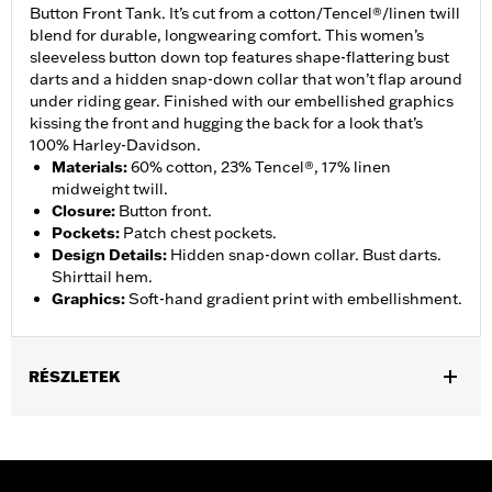
Button Front Tank. It’s cut from a cotton/Tencel®/linen twill
blend for durable, longwearing comfort. This women’s
sleeveless button down top features shape-flattering bust
darts and a hidden snap-down collar that won’t flap around
under riding gear. Finished with our embellished graphics
kissing the front and hugging the back for a look that’s
100% Harley-Davidson.
Materials
:
60% cotton, 23% Tencel®, 17% linen
midweight twill.
Closure
:
Button front.
Pockets
:
Patch chest pockets.
Design Details
:
Hidden snap-down collar. Bust darts.
Shirttail hem.
Graphics
:
Soft-hand gradient print with embellishment.
RÉSZLETEK
Gender:
Women
Functional Features:
Button Front
WARRANTY:
2 year limited warranty – Go to
www.h-