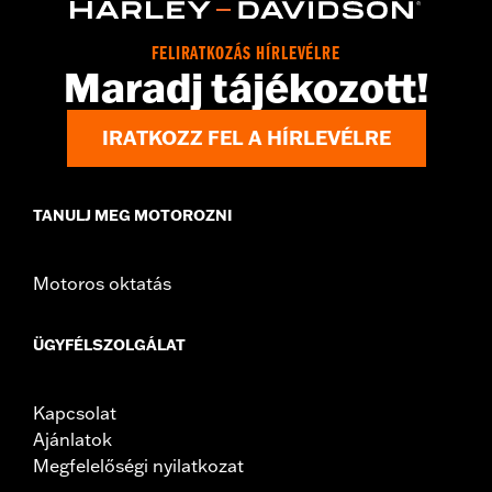
d.com/warranty
for full details
Origin:
Imported
FELIRATKOZÁS HÍRLEVÉLRE
Maradj tájékozott!
IRATKOZZ FEL A HÍRLEVÉLRE
TANULJ MEG MOTOROZNI
Motoros oktatás
ÜGYFÉLSZOLGÁLAT
Kapcsolat
Ajánlatok
Megfelelőségi nyilatkozat