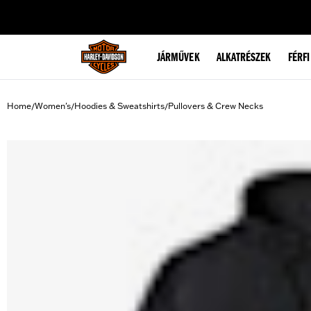
web accessibility
JÁRMŰVEK
ALKATRÉSZEK
FÉRFI
Home
Women's
Hoodies & Sweatshirts
Pullovers & Crew Necks
/
/
/