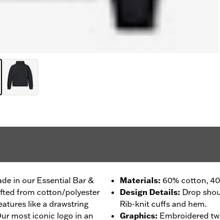
ade in our Essential Bar &
Materials
:
60% cotton, 40
afted from cotton/polyester
Design Details
:
Drop shou
atures like a drawstring
Rib-knit cuffs and hem.
ur most iconic logo in an
Graphics
:
Embroidered twil