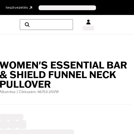
tesztvezetés
WOMEN'S ESSENTIAL BAR
& SHIELD FUNNEL NECK
PULLOVER
Alkatrész | Cikkszám: 96753-25VW