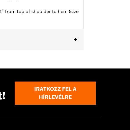
4" from top of shoulder to hem (size
IRATKOZZ FEL A
t!
HÍRLEVÉLRE