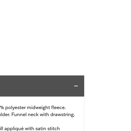
% polyester midweight fleece.
lder. Funnel neck with drawstring.
l appliqué with satin stitch