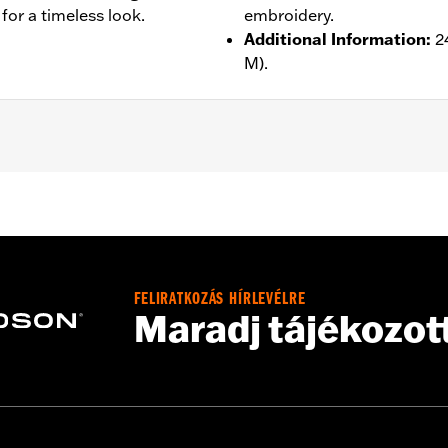
for a timeless look.
embroidery.
Additional Information
:
2
M).
- Go to
www.h-d.com/warranty
for full details
FELIRATKOZÁS HÍRLEVÉLRE
Maradj tájékozot