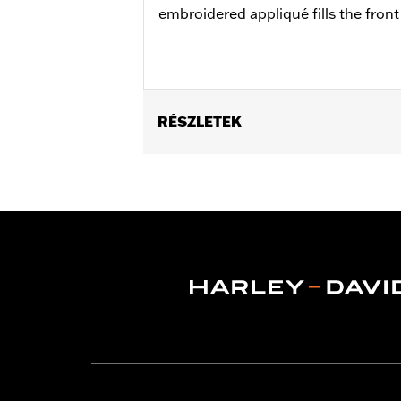
embroidered appliqué fills the front 
RÉSZLETEK
Gender:
Women
WARRANTY:
2 year limited warranty 
Origin:
Imported