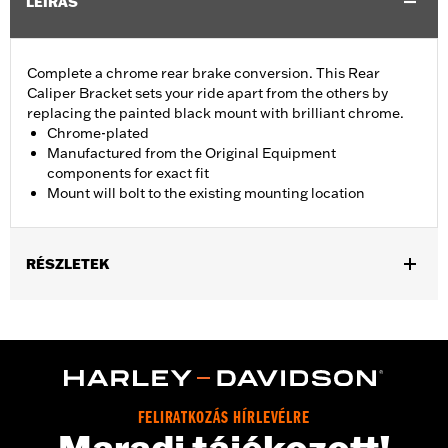
LEÍRÁS
Complete a chrome rear brake conversion. This Rear
Caliper Bracket sets your ride apart from the others by
replacing the painted black mount with brilliant chrome.
Chrome-plated
Manufactured from the Original Equipment
components for exact fit
Mount will bolt to the existing mounting location
RÉSZLETEK
Fits '08-'17 Dyna® models.
Installation Instructions
Position On Bike:
Rear
Sold In Units:
Each
In the Box:
Mounting bracket only
FELIRATKOZÁS HÍRLEVÉLRE
WARRANTY:
1 year limited warranty – Go to
www.h-