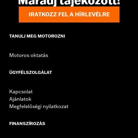
Maradj tájékozott!
d.com/warranty
for full details
IRATKOZZ FEL A HÍRLEVÉLRE
TANULJ MEG MOTOROZNI
Motoros oktatás
ÜGYFÉLSZOLGÁLAT
Kapcsolat
Ajánlatok
Megfelelőségi nyilatkozat
FINANSZÍROZÁS