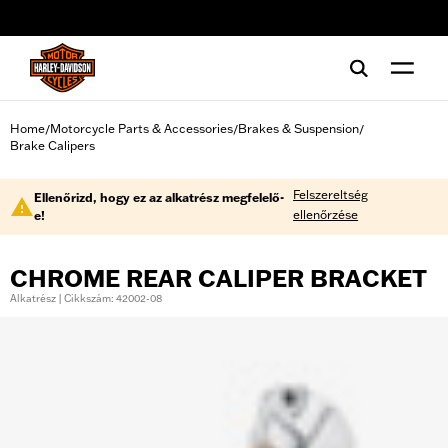
web accessibility
Home
Motorcycle Parts & Accessories
Brakes & Suspension
/
/
/
Brake Calipers
Felszereltség
Ellenőrizd, hogy ez az alkatrész megfelelő-
ellenőrzése
e!
CHROME REAR CALIPER BRACKET
Alkatrész | Cikkszám: 42002-08