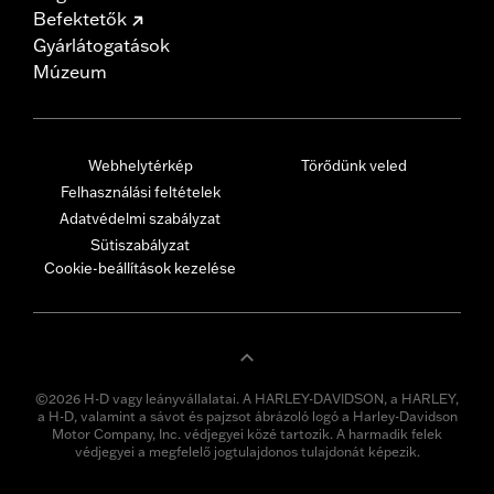
Befektetők
Gyárlátogatások
Múzeum
Webhelytérkép
Törődünk veled
Felhasználási feltételek
Adatvédelmi szabályzat
Sütiszabályzat
Cookie-beállítások kezelése
©2026 H-D vagy leányvállalatai. A HARLEY-DAVIDSON, a HARLEY,
a H-D, valamint a sávot és pajzsot ábrázoló logó a Harley-Davidson
Motor Company, Inc. védjegyei közé tartozik. A harmadik felek
védjegyei a megfelelő jogtulajdonos tulajdonát képezik.