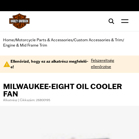
web accessibility
Home
Motorcycle Parts & Accessories
Custom Accessories & Trim
/
/
/
Engine & Mid Frame Trim
Felszereltség
Ellenőrizd, hogy ez az alkatrész megfelelő-
ellenőrzése
e!
MILWAUKEE-EIGHT OIL COOLER
FAN
Alkatrész | Cikkszám: 26800195