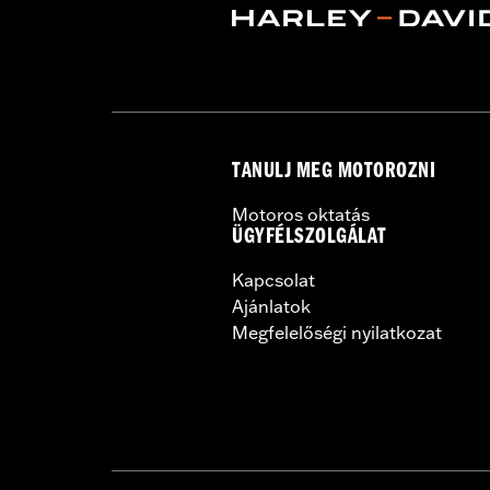
Rim Size UOM:
Inches
WARRANTY:
1 year limited warranty 
NOTES:
Requires separate purchase of
See I-sheet for details. Insta
TANULJ MEG MOTOROZNI
Motoros oktatás
ÜGYFÉLSZOLGÁLAT
Kapcsolat
Ajánlatok
Megfelelőségi nyilatkozat