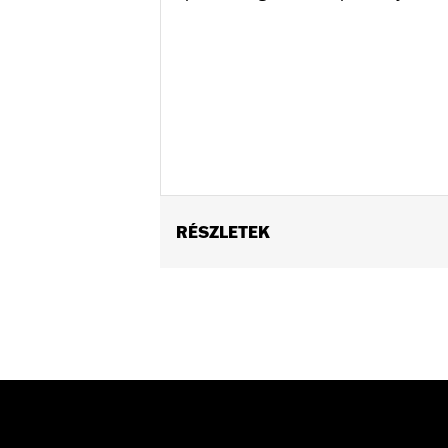
RÉSZLETEK
Fits ’14-Later Touring models (except
Installation Instructions
Position On Bike:
Front
Sold Separately:
Wheel installation k
Sold In Units:
Each
Material:
Cast Aluminum
In the Box:
Wheel only
Rim Size:
19