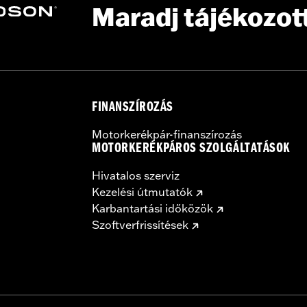
Maradj tájékozot
– Go to
www.h-d.com/warranty
for full details
 model-specific Wheel Installation Kit, Sprocket hardware
llation may require purchase of wheel size and model-specific
FINANSZÍROZÁS
Motorkerékpár-finanszírozás
MOTORKERÉKPÁROS SZOLGÁLTATÁSOK
Hivatalos szerviz
Kezelési útmutatók
Karbantartási időközök
Szoftverfrissítések