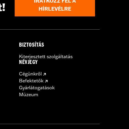
IRATKOZZ FEL A
t!
HÍRLEVÉLRE
 and Brake Rotor-specific hardware.
 tire.
BIZTOSÍTÁS
Kiterjesztett szolgáltatás
NÉVJEGY
Cégünkről
Befektetők
Gyárlátogatások
Múzeum