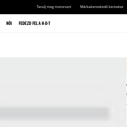
Tanulj meg motorozni
Márkakereskedő keresése
NŐI
FEDEZD FEL A H-D-T