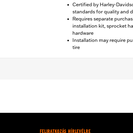
Certified by Harley-Davids
standards for quality and d
Requires separate purchas
installation kit, sprocket 
hardware
Installation may require p
tire
 CVO unless originally equipped with Tomahawk wheels).
it, sprocket & rotor hardware
FELIRATKOZÁS HÍRLEVÉLRE