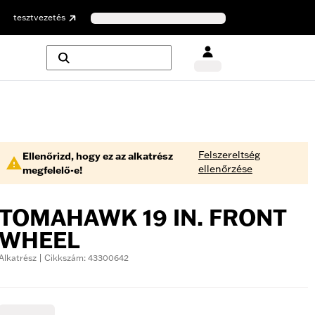
tesztvezetés
Felszereltség
Ellenőrizd, hogy ez az alkatrész
ellenőrzése
megfelelő-e!
TOMAHAWK 19 IN. FRONT
WHEEL
Alkatrész | Cikkszám: 43300642